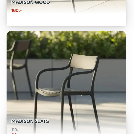
MADISON WOOD
,-
160
MADISON SLATS
110,-