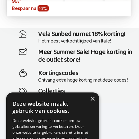
,-
99
Bespaar nu
10%
Vela Sunbed nu met 18% korting!
Het meest verkocht ligbed van Italië!
Meer Summer Sale! Hoge korting in
de outlet store!
Kortingscodes
Ontvang extra hoge korting met deze codes!
Collecties
×
Actuele en populaire collecties
Deze website maakt
gebruik van cookies.
Deze website gebruikt cookies om uw
gebruikerservaring te verbeteren. Door
KMP Kantoormeubilair
onze website te gebruiken, stemt u in met
Airport Business Park
alle cookies in overeenstemming met ons