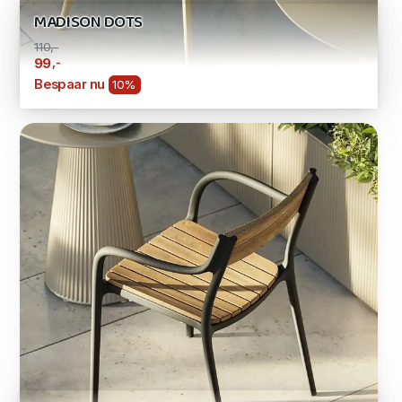
MADISON DOTS
110,-
,-
99
Bespaar nu
10%