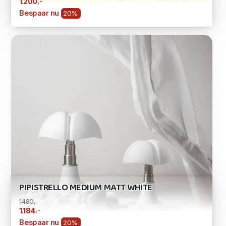
,-
1.200
Bespaar nu
20%
PIPISTRELLO MEDIUM MATT WHITE
1480,-
,-
1.184
Bespaar nu
20%