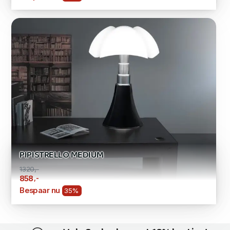
PIPISTRELLO MEDIUM
1320,-
,-
858
Bespaar nu
35%