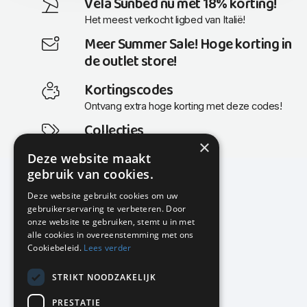
Vela Sunbed nu met 18% korting!
Het meest verkocht ligbed van Italië!
Meer Summer Sale! Hoge korting in
de outlet store!
Kortingscodes
Ontvang extra hoge korting met deze codes!
Collecties
×
Actuele en populaire collecties
Deze website maakt
gebruik van cookies.
Deze website gebruikt cookies om uw
gebruikerservaring te verbeteren. Door
KMP Kantoormeubilair
onze website te gebruiken, stemt u in met
Airport Business Park
alle cookies in overeenstemming met ons
Frankfurtstraat 29-31
Cookiebeleid.
Lees verder
1175 RH Lijnden
STRIKT NOODZAKELIJK
020-617 01 26
info@kmpkantoormeubilair.nl
PRESTATIE