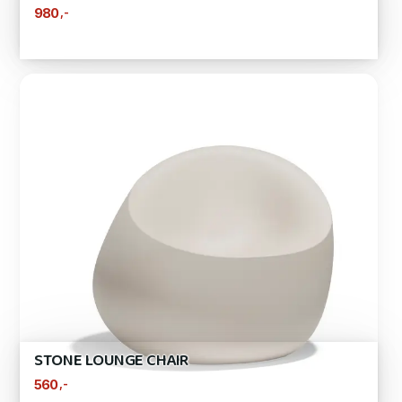
,-
980
STONE LOUNGE CHAIR
,-
560