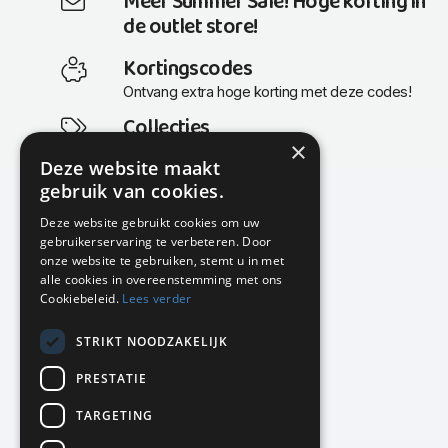
Meer Summer Sale! Hoge korting in
de outlet store!
Kortingscodes
Ontvang extra hoge korting met deze codes!
Collecties
×
Actuele en populaire collecties
Deze website maakt
gebruik van cookies.
Deze website gebruikt cookies om uw
gebruikerservaring te verbeteren. Door
KMP Kantoormeubilair
onze website te gebruiken, stemt u in met
Airport Business Park
alle cookies in overeenstemming met ons
Frankfurtstraat 29-31
Cookiebeleid.
Lees verder
1175 RH Lijnden
STRIKT NOODZAKELIJK
020-617 01 26
info@kmpkantoormeubilair.nl
PRESTATIE
Facebook
TARGETING
Instagram