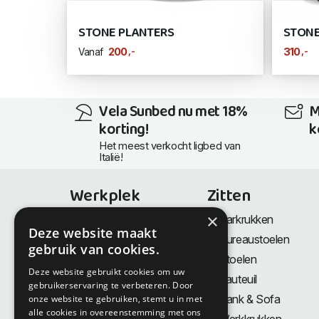
STONE PLANTERS
STONE
,-
,-
200
310
Vanaf
Vela Sunbed nu met 18%
M
korting!
k
Het meest verkocht ligbed van
Italië!
Werkplek
Zitten
×
Bureaus
Barkrukken
Deze website maakt
Thuiswerkplek
Bureaustoelen
gebruik van cookies.
Zit-Sta bureaus
Stoelen
Deze website gebruikt cookies om uw
Directiemeubilair
Fauteuil
gebruikerservaring te verbeteren. Door
Akoestiek & Privacy
Bank & Sofa
onze website te gebruiken, stemt u in met
alle cookies in overeenstemming met ons
Tafels
Werkkrukken