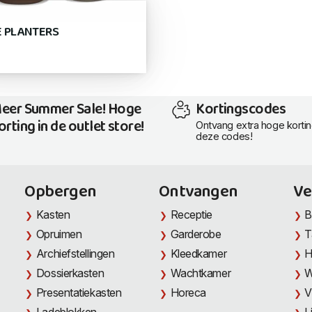
 PLANTERS
eer Summer Sale! Hoge
Kortingscodes
orting in de outlet store!
Ontvang extra hoge korti
deze codes!
Opbergen
Ontvangen
Ve
Kasten
Receptie
B
Opruimen
Garderobe
T
Archiefstellingen
Kleedkamer
H
Dossierkasten
Wachtkamer
W
Presentatiekasten
Horeca
V
Ladeblokken
L