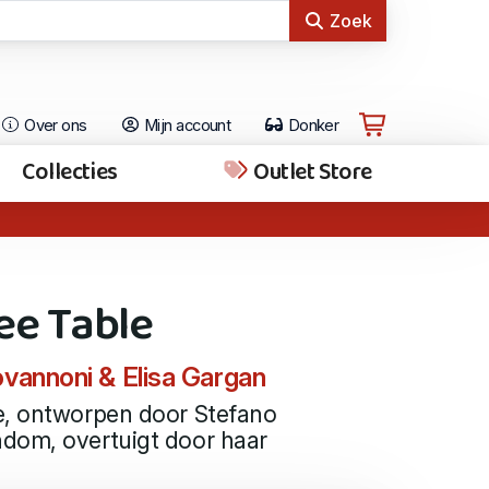
Zoek
Over ons
Mijn account
Donker
Collecties
Outlet Store
ee Table
vannoni & Elisa Gargan
e, ontworpen door Stefano
dom, overtuigt door haar