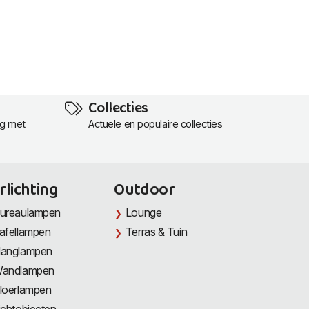
Collecties
ng met
Actuele en populaire collecties
rlichting
Outdoor
ureaulampen
Lounge
afellampen
Terras & Tuin
anglampen
andlampen
loerlampen
ichtobjecten