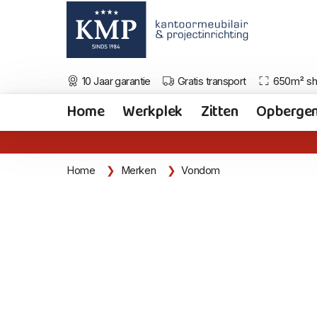
10 Jaar garantie
Gratis transport
650m² s
Home
Werkplek
Zitten
Opberge
Home
Merken
Vondom