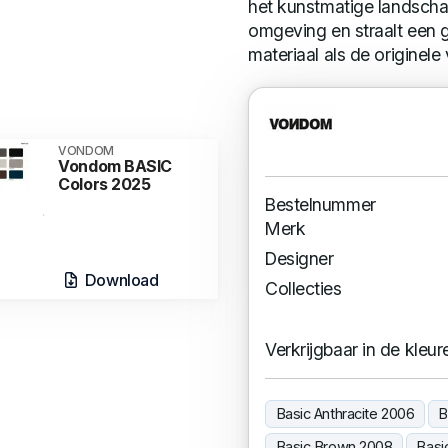
het kunstmatige landschap
omgeving en straalt een g
materiaal als de originele
VONDOM
Vondom BASIC
Colors 2025
Bestelnummer
Merk
Designer
Download
Collecties
Verkrijgbaar in de kleur
Basic Anthracite 2006
B
Basic Brown 2008
Basi