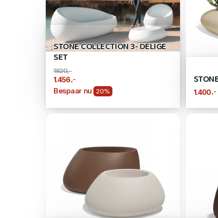
STONE COLLECTION 3- DELIGE
SET
1820,-
STONE
,-
1.456
Bespaar nu
20%
,-
1.400