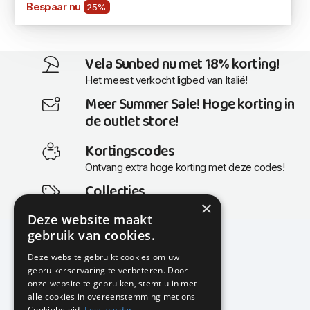
Bespaar nu
25%
Vela Sunbed nu met 18% korting!
Het meest verkocht ligbed van Italië!
Meer Summer Sale! Hoge korting in
de outlet store!
Kortingscodes
Ontvang extra hoge korting met deze codes!
Collecties
×
Actuele en populaire collecties
Deze website maakt
gebruik van cookies.
Deze website gebruikt cookies om uw
gebruikerservaring te verbeteren. Door
KMP Kantoormeubilair
onze website te gebruiken, stemt u in met
Airport Business Park
alle cookies in overeenstemming met ons
Frankfurtstraat 29-31
Cookiebeleid.
Lees verder