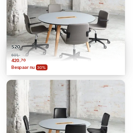
S20
601,-
,70
420
Bespaar nu
30%