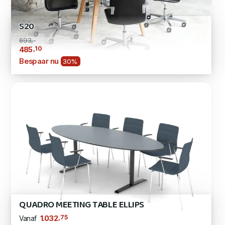
S20
693,-
,10
485
Bespaar nu
30%
QUADRO MEETING TABLE ELLIPS
,75
1.032
Vanaf