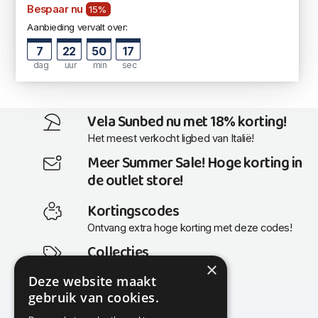
Bespaar nu
15%
Aanbieding vervalt over:
7
22
50
17
dag
uur
min
sec
Vela Sunbed nu met 18% korting!
Het meest verkocht ligbed van Italië!
Meer Summer Sale! Hoge korting in
de outlet store!
Kortingscodes
Ontvang extra hoge korting met deze codes!
Collecties
×
Actuele en populaire collecties
Deze website maakt
gebruik van cookies.