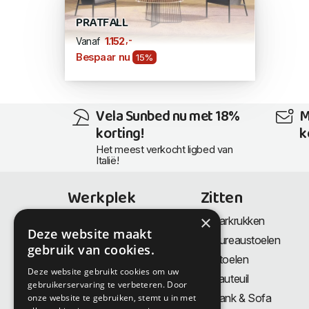
PRATFALL
,-
1.152
Vanaf
Bespaar nu
15%
Vela Sunbed nu met 18%
M
korting!
k
Het meest verkocht ligbed van
Italië!
Werkplek
Zitten
×
Bureaus
Barkrukken
Deze website maakt
Thuiswerkplek
Bureaustoelen
gebruik van cookies.
Zit-Sta bureaus
Stoelen
Deze website gebruikt cookies om uw
Directiemeubilair
Fauteuil
gebruikerservaring te verbeteren. Door
Akoestiek & Privacy
Bank & Sofa
onze website te gebruiken, stemt u in met