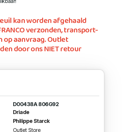
ikbaar!
euil kan worden afgehaald
FRANCO verzonden, transport-
 op aanvraag. Outlet
den door ons NIET retour
D00438A 806G92
Driade
Philippe Starck
Outlet Store