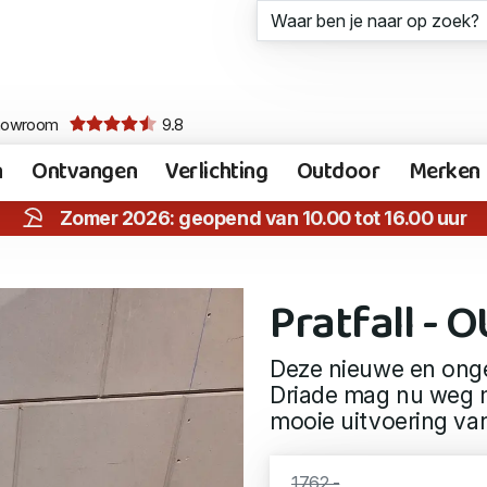
howroom
9.8
n
Ontvangen
Verlichting
Outdoor
Merken
Zomer 2026: geopend van 10.00 tot 16.00 uur
Pratfall - 
Deze nieuwe en ongeb
Driade mag nu weg m
mooie uitvoering van
1762,-