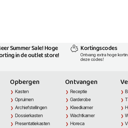
eer Summer Sale! Hoge
Kortingscodes
orting in de outlet store!
Ontvang extra hoge korti
deze codes!
Opbergen
Ontvangen
Ve
Kasten
Receptie
B
Opruimen
Garderobe
T
Archiefstellingen
Kleedkamer
H
Dossierkasten
Wachtkamer
W
Presentatiekasten
Horeca
V