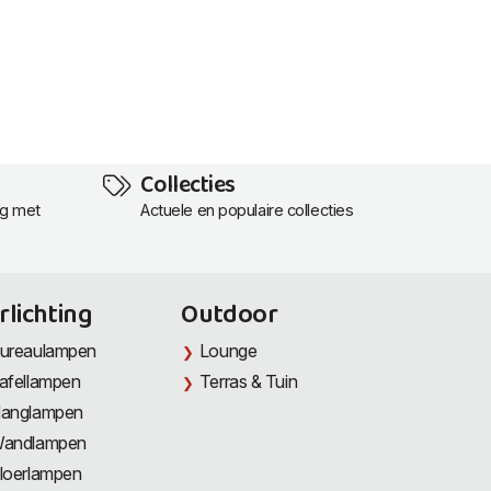
Collecties
ng met
Actuele en populaire collecties
rlichting
Outdoor
ureaulampen
Lounge
afellampen
Terras & Tuin
anglampen
andlampen
loerlampen