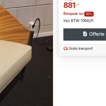
881
,-
Bespaar nu
50%
Incl. BTW: 1066,01
Offerte
Gratis transport!