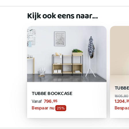
Kijk ook eens naar…
TUBBE
TUBBE BOOKCASE
1605,80
,95
,3
796
1.204
Vanaf
Bespaar nu
Bespaa
25%