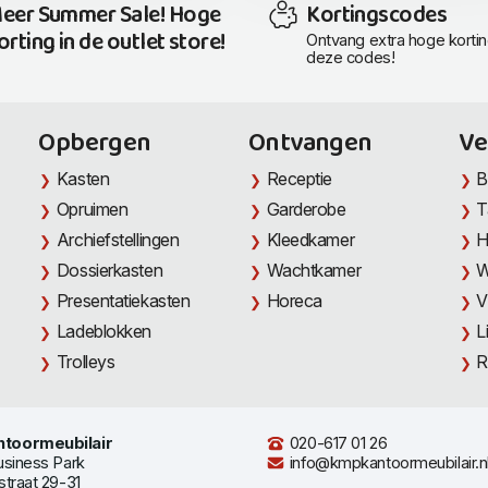
eer Summer Sale! Hoge
Kortingscodes
orting in de outlet store!
Ontvang extra hoge korti
deze codes!
Opbergen
Ontvangen
Ve
Kasten
Receptie
B
Opruimen
Garderobe
T
Archiefstellingen
Kleedkamer
H
Dossierkasten
Wachtkamer
W
Presentatiekasten
Horeca
V
Ladeblokken
L
Trolleys
R
toormeubilair
020-617 01 26
usiness Park
info@kmpkantoormeubilair.n
straat 29-31