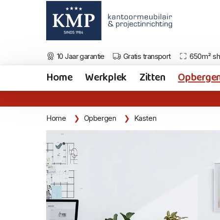
10 Jaar garantie
Gratis transport
650m² s
Home
Werkplek
Zitten
Opberge
Home
Opbergen
Kasten