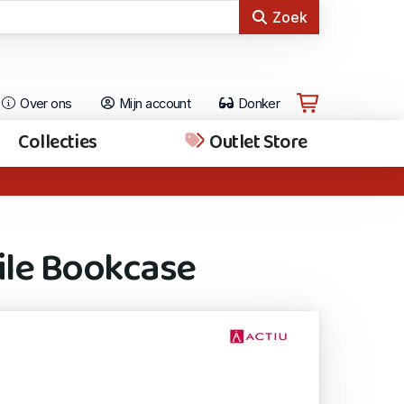
Zoek
Over ons
Mijn account
Donker
Collecties
Outlet Store
le Bookcase