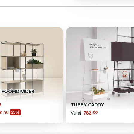
 ROOMDIVIDER
TUBBY CADDY
5
r nu
25%
,60
782
Vanaf