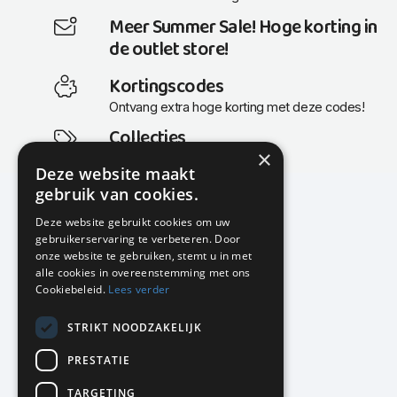
Meer Summer Sale! Hoge korting in
de outlet store!
Kortingscodes
Ontvang extra hoge korting met deze codes!
Collecties
×
Actuele en populaire collecties
Deze website maakt
gebruik van cookies.
Deze website gebruikt cookies om uw
gebruikerservaring te verbeteren. Door
KMP Kantoormeubilair
onze website te gebruiken, stemt u in met
Airport Business Park
alle cookies in overeenstemming met ons
Frankfurtstraat 29-31
Cookiebeleid.
Lees verder
1175 RH Lijnden
STRIKT NOODZAKELIJK
020-617 01 26
info@kmpkantoormeubilair.nl
PRESTATIE
Facebook
TARGETING