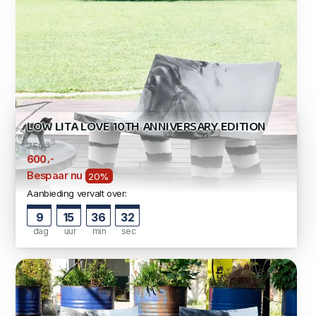
LOW LITA LOVE 10TH ANNIVERSARY EDITION
750,-
,-
600
Bespaar nu
20%
Aanbieding vervalt over:
9
15
36
31
dag
uur
min
sec