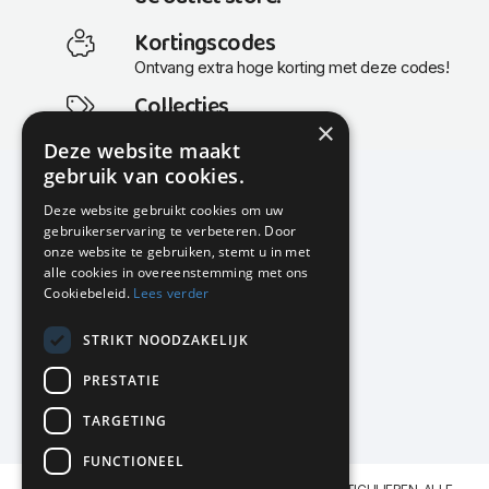
Kortingscodes
Ontvang extra hoge korting met deze codes!
Collecties
×
Actuele en populaire collecties
Deze website maakt
gebruik van cookies.
Deze website gebruikt cookies om uw
gebruikerservaring te verbeteren. Door
KMP Kantoormeubilair
onze website te gebruiken, stemt u in met
Airport Business Park
alle cookies in overeenstemming met ons
Frankfurtstraat 29-31
Cookiebeleid.
Lees verder
1175 RH Lijnden
STRIKT NOODZAKELIJK
020-617 01 26
info@kmpkantoormeubilair.nl
PRESTATIE
Facebook
TARGETING
Instagram
FUNCTIONEEL