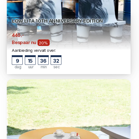
LOW LITA 10TH ANNIVERSARY EDITION
550,-
,-
440
Bespaar nu
20%
Aanbieding vervalt over:
9
15
36
31
dag
uur
min
sec