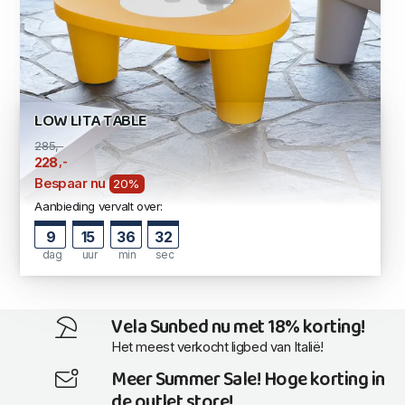
LOW LITA TABLE
285,-
,-
228
Bespaar nu
20%
Aanbieding vervalt over:
9
15
36
31
dag
uur
min
sec
Vela Sunbed nu met 18% korting!
Het meest verkocht ligbed van Italië!
Meer Summer Sale! Hoge korting in
de outlet store!