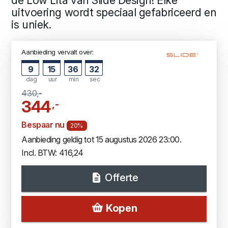
de Low Lita van Slide Design! Elke
uitvoering wordt speciaal gefabriceerd en
is uniek.
Aanbieding vervalt over:
9
15
36
31
dag
uur
min
sec
430,-
344
,-
Bespaar nu
20%
Aanbieding geldig tot 15 augustus 2026 23:00.
Incl. BTW: 416,24
Offerte
Kopen