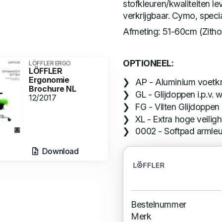
stofkleuren/kwaliteiten le
verkrijgbaar. Cymo, speci
Afmeting: 51-60cm (Zitho
OPTIONEEL:
LÖFFLER ERGO
LÖFFLER
Ergonomie
AP - Aluminium voetk
Brochure NL
GL - Glijdoppen i.p.v. 
12/2017
FG - Vilten Glijdoppen i
XL - Extra hoge veilig
0002 - Softpad armleun
Download
Bestelnummer
Merk