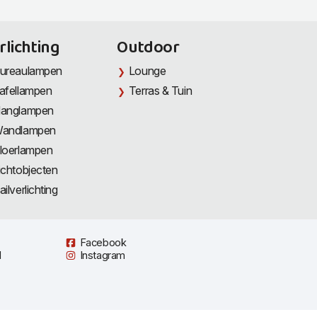
rlichting
Outdoor
ureaulampen
Lounge
afellampen
Terras & Tuin
anglampen
andlampen
loerlampen
ichtobjecten
ailverlichting
Facebook
l
Instagram