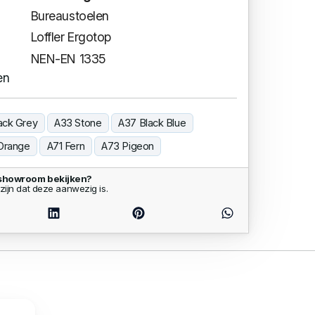
Bureaustoelen
Loffler Ergotop
NEN-EN 1335
en
ack Grey
A33 Stone
A37 Black Blue
Orange
A71 Fern
A73 Pigeon
 showroom bekijken?
zijn dat deze aanwezig is.