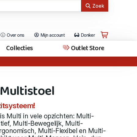
Zoek
Over ons
Mijn account
Donker
Collecties
Outlet Store
Multistoel
itsysteem!
is Multi in vele opzichten: Multi-
ief, Multi-Bewegelijk, Multi-
rgonomisch, Multi-Flexibel en Multi-