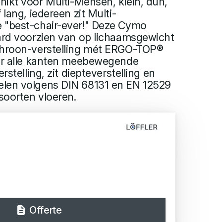
ikt voor Multi-Mensen, klein, dun,
 lang, iedereen zit Multi-
 "best-chair-ever!" Deze Cymo
aard voorzien van op lichaamsgewicht
chroon-verstelling mét ERGO-TOP®
aar alle kanten meebewegende
rstelling, zit diepteverstelling en
len volgens DIN 68131 en EN 12529
 soorten vloeren.
Offerte