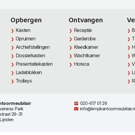
Opbergen
Ontvangen
Ve
Kasten
Receptie
B
Opruimen
Garderobe
T
Archiefstellingen
Kleedkamer
H
Dossierkasten
Wachtkamer
W
Presentatiekasten
Horeca
V
Ladeblokken
L
Trolleys
R
toormeubilair
020-617 01 26
usiness Park
info@kmpkantoormeubilair.n
straat 29-31
Lijnden