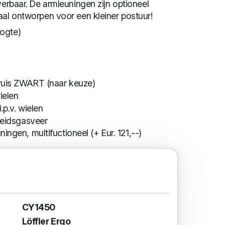
verbaar. De armleuningen zijn optioneel
aal ontworpen voor een kleiner postuur!
ogte)
ruis ZWART (naar keuze)
wielen
.p.v. wielen
heidsgasveer
ingen, multifuctioneel (+ Eur. 121,--)
CY1450
Löffler Ergo