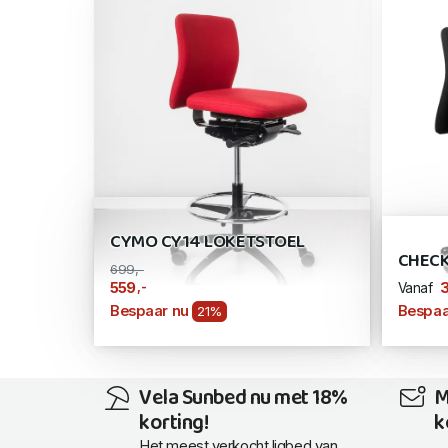
CYMO CY14 LOKETSTOEL
CHECK
699,-
,-
559
Vanaf
Bespaar nu
Bespaa
21%
Vela Sunbed nu met 18%
M
korting!
k
Het meest verkocht ligbed van