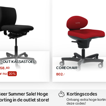
_OUT KASSASTOEL
CORECHAIR
,40
358
r nu
20%
,-
802
eer Summer Sale! Hoge
Kortingscodes
orting in de outlet store!
Ontvang extra hoge korti
deze codes!