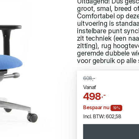
Uitdagend! Dus gesch
groot, smal, breed of
Comfortabel op deze
uitvoering is stand
instelbare punt syn
zit techniek (een n
zitting), rug hoogteve
geremde dubbele wie
voor gebruik op alle
608,-
Vanaf
498
,-
Bespaar nu
19%
Incl. BTW: 602,58