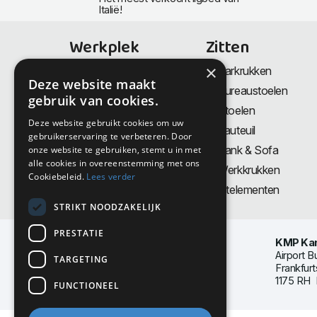
Italië!
Werkplek
Zitten
×
Bureaus
Barkrukken
Deze website maakt
Thuiswerkplek
Bureaustoelen
gebruik van cookies.
Zit-Sta bureaus
Stoelen
Deze website gebruikt cookies om uw
Directiemeubilair
Fauteuil
gebruikerservaring te verbeteren. Door
Akoestiek & Privacy
Bank & Sofa
onze website te gebruiken, stemt u in met
alle cookies in overeenstemming met ons
Tafels
Werkkrukken
Cookiebeleid.
Lees verder
Vergadertafels
Zitelementen
STRIKT NOODZAKELIJK
PRESTATIE
KMP Kan
Airport B
TARGETING
Frankfurt
1175 RH 
FUNCTIONEEL