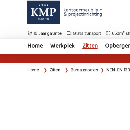
10 Jaar garantie
Gratis transport
650m² s
Home
Werkplek
Zitten
Opberge
Home
Zitten
Bureaustoelen
NEN-EN 133