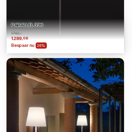
PARALLEL 396
1742,-
,08
1.289
Bespaar nu
26%