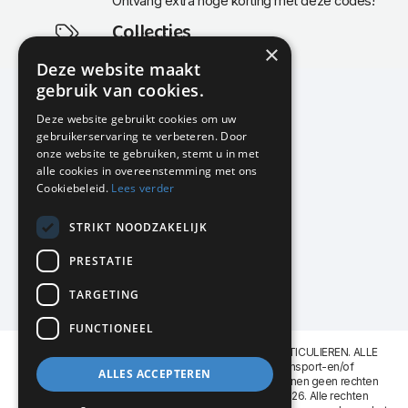
Ontvang extra hoge korting met deze codes!
Collecties
×
Actuele en populaire collecties
Deze website maakt
gebruik van cookies.
Deze website gebruikt cookies om uw
gebruikerservaring te verbeteren. Door
KMP Kantoormeubilair
onze website te gebruiken, stemt u in met
Airport Business Park
alle cookies in overeenstemming met ons
Frankfurtstraat 29-31
Cookiebeleid.
Lees verder
1175 RH Lijnden
STRIKT NOODZAKELIJK
020-617 01 26
info@kmpkantoormeubilair.nl
PRESTATIE
Facebook
TARGETING
Instagram
FUNCTIONEEL
KMP Kantoormeubilair levert aan BEDRIJVEN en PARTICULIEREN. ALLE
GENOEMDE PRIJZEN ZIJN EXCL. 21% B.T.W. Transport-en/of
ALLES ACCEPTEREN
Montagekosten op aanvraag. Aan deze website kunnen geen rechten
worden ontleend. KMP Kantoormeubilair VOF © 2026. Alle rechten