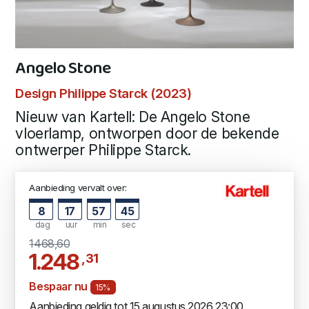
Angelo Stone
Design Philippe Starck (2023)
Nieuw van Kartell: De Angelo Stone
vloerlamp, ontworpen door de bekende
ontwerper Philippe Starck.
Aanbieding vervalt over:
8
17
57
44
dag
uur
min
sec
1468,60
1.248
,31
Bespaar nu
15%
Aanbieding geldig tot 15 augustus 2026 23:00.