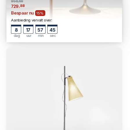
858,68
,88
729
Bespaar nu
15%
Aanbieding vervalt over:
8
17
57
44
dag
uur
min
sec