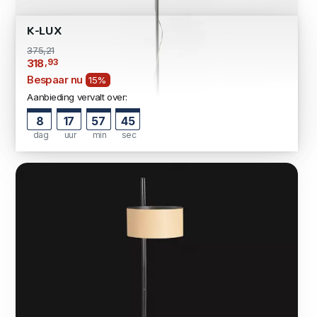
K-LUX
375,21
,93
318
Bespaar nu
15%
Aanbieding vervalt over:
8
17
57
44
dag
uur
min
sec