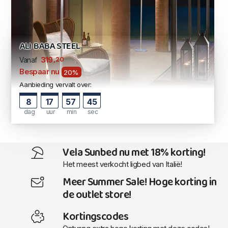
ALI BABA STEEL
,20
319
Vanaf
Bespaar nu
20%
Aanbieding vervalt over:
8
17
57
44
dag
uur
min
sec
Vela Sunbed nu met 18% korting!
Het meest verkocht ligbed van Italië!
Meer Summer Sale! Hoge korting in
de outlet store!
Kortingscodes