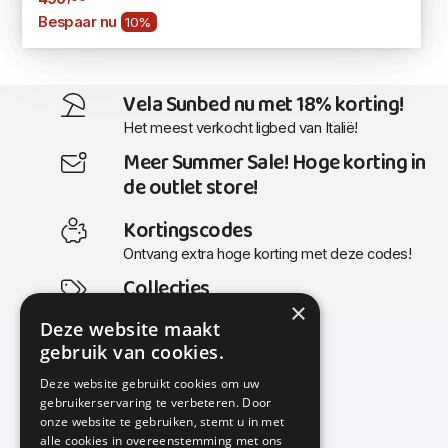
Bespaar nu
10%
Vela Sunbed nu met 18% korting!
Het meest verkocht ligbed van Italië!
Meer Summer Sale! Hoge korting in
de outlet store!
Kortingscodes
Ontvang extra hoge korting met deze codes!
Collecties
×
Actuele en populaire collecties
Deze website maakt
gebruik van cookies.
Deze website gebruikt cookies om uw
gebruikerservaring te verbeteren. Door
KMP Kantoormeubilair
onze website te gebruiken, stemt u in met
Airport Business Park
alle cookies in overeenstemming met ons