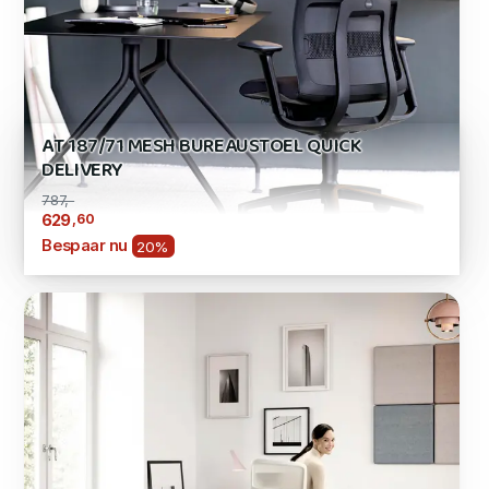
AT 187/71 MESH BUREAUSTOEL QUICK
DELIVERY
787,-
,60
629
Bespaar nu
20%