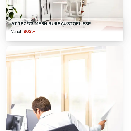
AT 187/73 MESH BUREAUSTOEL ESP
,-
803
Vanaf