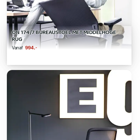
ON 174/7 BUREAUSTOEL MET MIDDELHOGE
RUG
,-
994
Vanaf