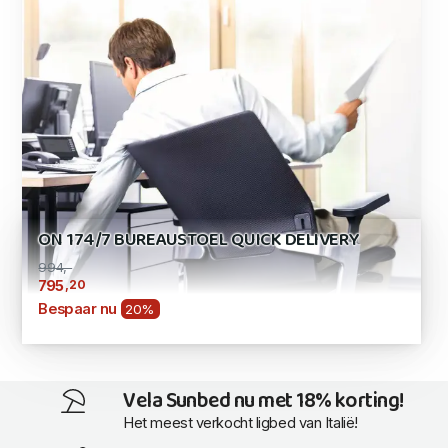
ON 174/7 BUREAUSTOEL QUICK DELIVERY
994,-
,20
795
Bespaar nu
20%
Vela Sunbed nu met 18% korting!
Het meest verkocht ligbed van Italië!