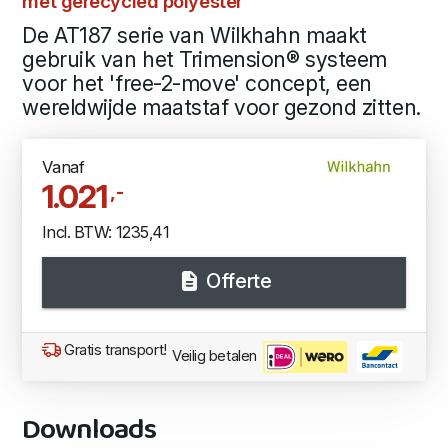
met gerecycled polyester
De AT187 serie van Wilkhahn maakt
gebruik van het Trimension® systeem
voor het 'free-2-move' concept, een
wereldwijde maatstaf voor gezond zitten.
Vanaf
1.021
,-
Incl. BTW: 1235,41
Offerte
Gratis transport!
Veilig betalen
Downloads