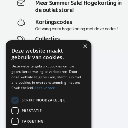
Meer Summer Sale! Hoge korting in
de outlet store!
Kortingscodes
Ontvang extra hoge korting met deze codes!
Collecties
×
Actuele en populaire collecties
Deze website maakt
gebruik van cookies.
Deze website gebruikt cookies om uw
gebruikerservaring te verbeteren. Door
KMP Kantoormeubilair
onze website te gebruiken, stemt u in met
Airport Business Park
alle cookies in overeenstemming met ons
Frankfurtstraat 29-31
Cookiebeleid.
Lees verder
1175 RH Lijnden
STRIKT NOODZAKELIJK
020-617 01 26
info@kmpkantoormeubilair.nl
PRESTATIE
Facebook
TARGETING
Instagram