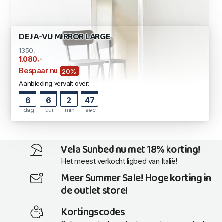
DEJA-VU MIRROR LARGE
1350,-
,-
1.080
Bespaar nu
20%
Aanbieding vervalt over:
6
6
2
47
dag
uur
min
sec
Vela Sunbed nu met 18% korting!
Het meest verkocht ligbed van Italië!
Meer Summer Sale! Hoge korting in
de outlet store!
Kortingscodes