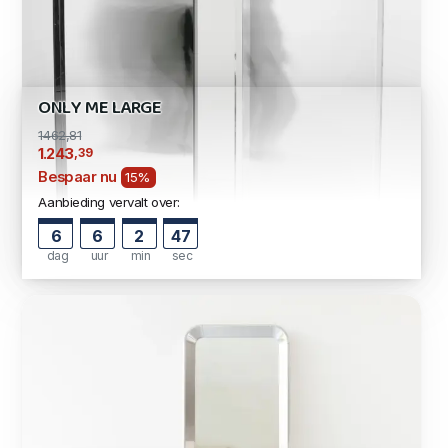
ONLY ME LARGE
1462,81
,39
1.243
Bespaar nu
15%
Aanbieding vervalt over:
6
6
2
47
dag
uur
min
sec