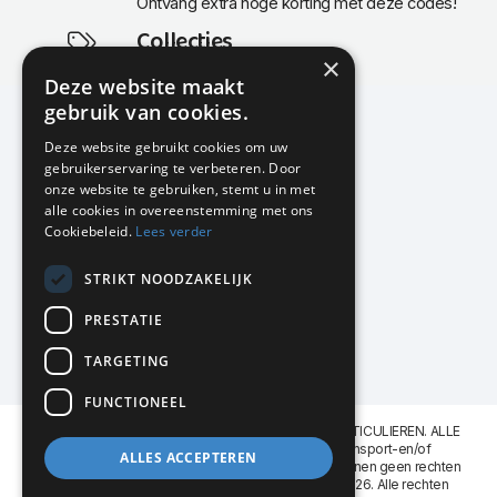
Ontvang extra hoge korting met deze codes!
Collecties
×
Actuele en populaire collecties
Deze website maakt
gebruik van cookies.
Deze website gebruikt cookies om uw
gebruikerservaring te verbeteren. Door
KMP Kantoormeubilair
onze website te gebruiken, stemt u in met
Airport Business Park
alle cookies in overeenstemming met ons
Frankfurtstraat 29-31
Cookiebeleid.
Lees verder
1175 RH Lijnden
STRIKT NOODZAKELIJK
020-617 01 26
info@kmpkantoormeubilair.nl
PRESTATIE
Facebook
TARGETING
Instagram
FUNCTIONEEL
KMP Kantoormeubilair levert aan BEDRIJVEN en PARTICULIEREN. ALLE
GENOEMDE PRIJZEN ZIJN EXCL. 21% B.T.W. Transport-en/of
ALLES ACCEPTEREN
Montagekosten op aanvraag. Aan deze website kunnen geen rechten
worden ontleend. KMP Kantoormeubilair VOF © 2026. Alle rechten