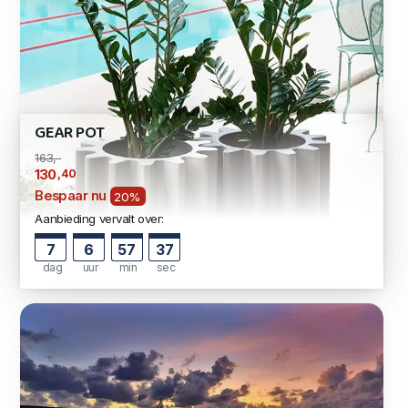
GEAR POT
163,-
,40
130
Bespaar nu
20%
Aanbieding vervalt over:
7
6
57
36
dag
uur
min
sec