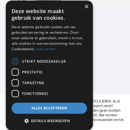
×
Actuele en populaire collecties
Deze website maakt
gebruik van cookies.
Deze website gebruikt cookies om uw
gebruikerservaring te verbeteren. Door
KMP Kantoormeubilair
onze website te gebruiken, stemt u in met
Airport Business Park
alle cookies in overeenstemming met ons
Frankfurtstraat 29-31
Cookiebeleid.
Lees verder
1175 RH Lijnden
STRIKT NOODZAKELIJK
020-617 01 26
info@kmpkantoormeubilair.nl
PRESTATIE
Facebook
TARGETING
Instagram
FUNCTIONEEL
KMP Kantoormeubilair levert aan BEDRIJVEN en PARTICULIEREN. ALLE
GENOEMDE PRIJZEN ZIJN EXCL. 21% B.T.W. Transport-en/of
ALLES ACCEPTEREN
Montagekosten op aanvraag. Aan deze website kunnen geen rechten
worden ontleend. KMP Kantoormeubilair VOF © 2026. Alle rechten
voorbehouden. Lees voor gebruik graag de
leveringsvoorwaarden
en het
DETAILS WEERGEVEN
privacy reglement
.