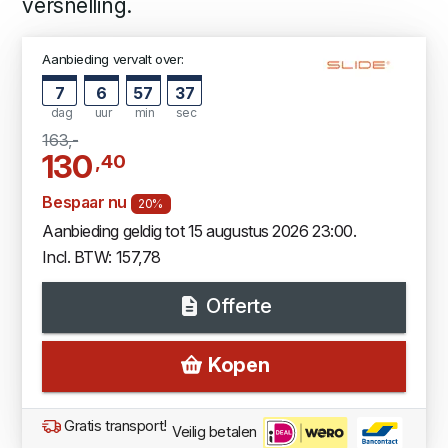
versnelling.
Aanbieding vervalt over:
7
6
57
36
dag
uur
min
sec
163,-
130
,40
Bespaar nu
20%
Aanbieding geldig tot 15 augustus 2026 23:00.
Incl. BTW: 157,78
Offerte
Kopen
Gratis transport!
Veilig betalen