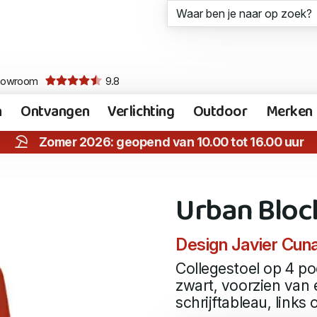
howroom
9.8
n
Ontvangen
Verlichting
Outdoor
Merken
Zomer 2026: geopend van 10.00 tot 16.00 uur
Urban Block
Design Javier Cun
Collegestoel op 4 poo
zwart, voorzien van
schrijftableau, links 