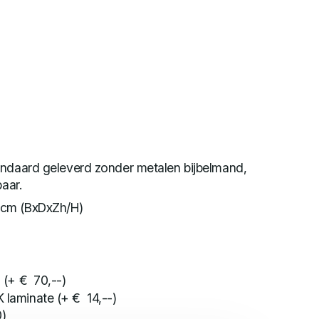
andaard geleverd zonder metalen bijbelmand,
baar.
7cm (BxDxZh/H)
+ € 70,--)
K laminate (+ € 14,--)
)