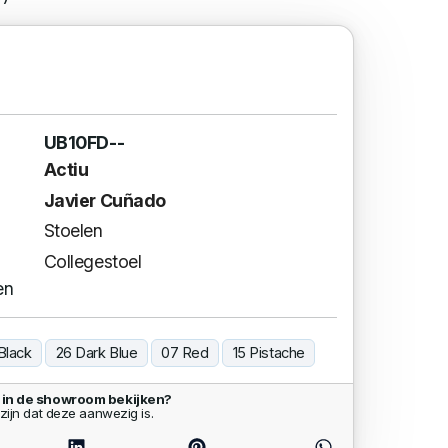
UB10FD--
Actiu
Javier Cuñado
Stoelen
Collegestoel
en
Black
26 Dark Blue
07 Red
15 Pistache
l in de showroom bekijken?
zijn dat deze aanwezig is.