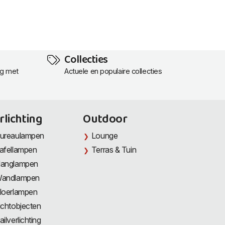
Collecties
ng met
Actuele en populaire collecties
rlichting
Outdoor
ureaulampen
Lounge
afellampen
Terras & Tuin
anglampen
andlampen
loerlampen
ichtobjecten
ailverlichting