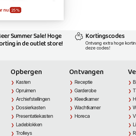
r nu
25%
eer Summer Sale! Hoge
Kortingscodes
orting in de outlet store!
Ontvang extra hoge korti
deze codes!
Opbergen
Ontvangen
Ve
Kasten
Receptie
B
Opruimen
Garderobe
T
Archiefstellingen
Kleedkamer
H
Dossierkasten
Wachtkamer
W
Presentatiekasten
Horeca
V
Ladeblokken
L
Trolleys
R