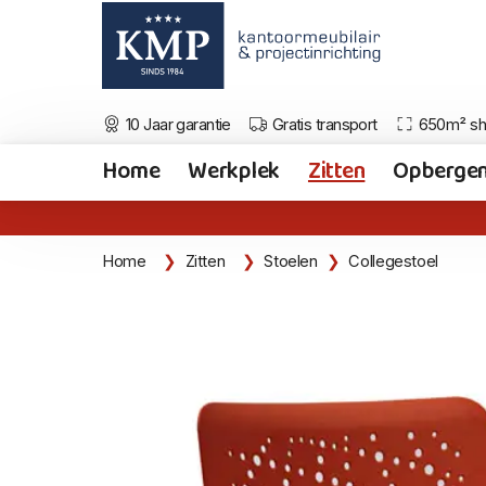
10 Jaar garantie
Gratis transport
650m² s
Home
Werkplek
Zitten
Opberge
Home
Zitten
Stoelen
Collegestoel