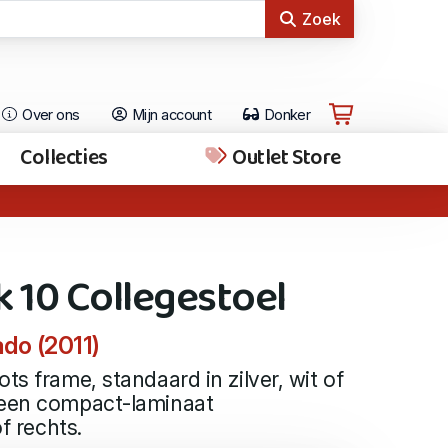
Zoek
Over ons
Mijn account
Donker
Collecties
Outlet Store
 10 Collegestoel
ado (2011)
ts frame, standaard in zilver, wit of
 een compact-laminaat
of rechts.