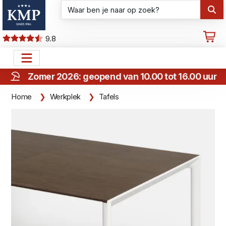
9.8
Zomer 2026: geopend van 10.00 tot 16.00 uur
Home
Werkplek
Tafels