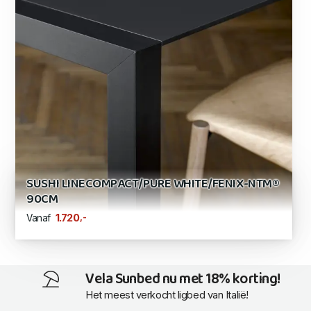
SUSHI LINECOMPACT/PURE WHITE/FENIX-NTM®
90CM
,-
1.720
Vanaf
Vela Sunbed nu met 18% korting!
Het meest verkocht ligbed van Italië!