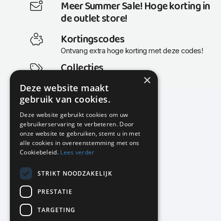
Meer Summer Sale! Hoge korting in
de outlet store!
Kortingscodes
Ontvang extra hoge korting met deze codes!
Collecties
×
Actuele en populaire collecties
Deze website maakt
gebruik van cookies.
Deze website gebruikt cookies om uw
gebruikerservaring te verbeteren. Door
KMP Kantoormeubilair
onze website te gebruiken, stemt u in met
Airport Business Park
alle cookies in overeenstemming met ons
Frankfurtstraat 29-31
Cookiebeleid.
Lees verder
1175 RH Lijnden
STRIKT NOODZAKELIJK
020-617 01 26
info@kmpkantoormeubilair.nl
PRESTATIE
Facebook
TARGETING
Instagram