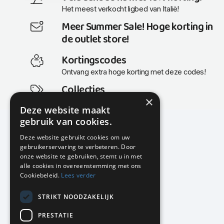
Het meest verkocht ligbed van Italië!
Meer Summer Sale! Hoge korting in
de outlet store!
Kortingscodes
Ontvang extra hoge korting met deze codes!
Collecties
×
Actuele en populaire collecties
Deze website maakt
gebruik van cookies.
Deze website gebruikt cookies om uw
gebruikerservaring te verbeteren. Door
KMP Kantoormeubilair
onze website te gebruiken, stemt u in met
Airport Business Park
alle cookies in overeenstemming met ons
Frankfurtstraat 29-31
Cookiebeleid.
Lees verder
1175 RH Lijnden
STRIKT NOODZAKELIJK
020-617 01 26
info@kmpkantoormeubilair.nl
PRESTATIE