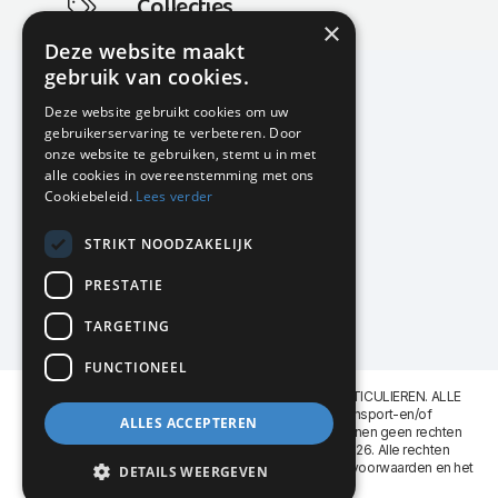
Collecties
×
Actuele en populaire collecties
Deze website maakt
gebruik van cookies.
Deze website gebruikt cookies om uw
gebruikerservaring te verbeteren. Door
KMP Kantoormeubilair
onze website te gebruiken, stemt u in met
Airport Business Park
alle cookies in overeenstemming met ons
Frankfurtstraat 29-31
Cookiebeleid.
Lees verder
1175 RH Lijnden
STRIKT NOODZAKELIJK
020-617 01 26
info@kmpkantoormeubilair.nl
PRESTATIE
Facebook
TARGETING
Instagram
FUNCTIONEEL
KMP Kantoormeubilair levert aan BEDRIJVEN en PARTICULIEREN. ALLE
GENOEMDE PRIJZEN ZIJN EXCL. 21% B.T.W. Transport-en/of
ALLES ACCEPTEREN
Montagekosten op aanvraag. Aan deze website kunnen geen rechten
worden ontleend. KMP Kantoormeubilair VOF © 2026. Alle rechten
voorbehouden. Lees voor gebruik graag de
leveringsvoorwaarden
en het
DETAILS WEERGEVEN
privacy reglement
.