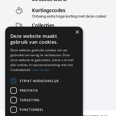
Kortingscodes
Ontvang extra hoge korting met deze codes!
Collecties
×
Actuele en populaire collecties
Deze website maakt
gebruik van cookies.
Deze website gebruikt cookies om uw
gebruikerservaring te verbeteren. Door
KMP Kantoormeubilair
onze website te gebruiken, stemt u in met
Airport Business Park
alle cookies in overeenstemming met ons
Frankfurtstraat 29-31
Cookiebeleid.
Lees verder
1175 RH Lijnden
STRIKT NOODZAKELIJK
020-617 01 26
info@kmpkantoormeubilair.nl
PRESTATIE
Facebook
TARGETING
Instagram
FUNCTIONEEL