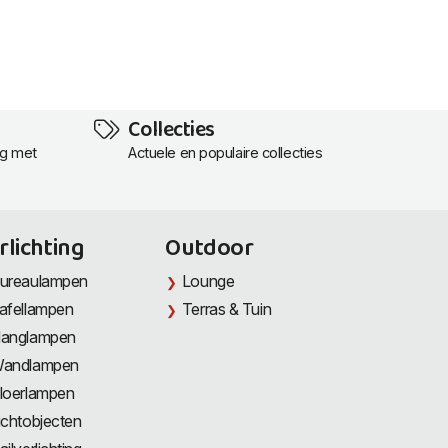
Collecties
ng met
Actuele en populaire collecties
rlichting
Outdoor
ureaulampen
Lounge
afellampen
Terras & Tuin
anglampen
andlampen
loerlampen
ichtobjecten