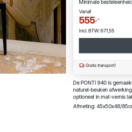
Minimale besteleenhei
Vanaf
555
,-
Incl. BTW: 671,55
Gratis transport!
De PONTI 940 is gemaakt 
naturel-beuken afwerking,
optioneel in mat-vernis la
Afmeting: 45x50x48/85c