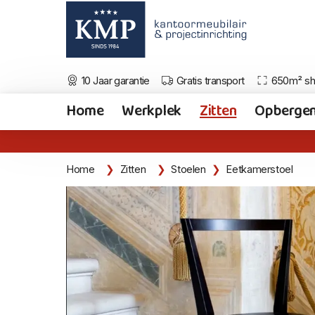
10 Jaar garantie
Gratis transport
650m² s
Home
Werkplek
Zitten
Opberge
Home
Zitten
Stoelen
Eetkamerstoel