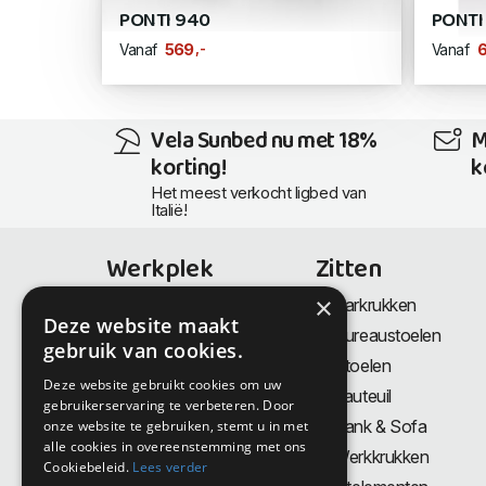
PONTI 940
PONTI
,-
569
6
Vanaf
Vanaf
Vela Sunbed nu met 18%
M
korting!
k
Het meest verkocht ligbed van
Italië!
Werkplek
Zitten
×
Bureaus
Barkrukken
Deze website maakt
Thuiswerkplek
Bureaustoelen
gebruik van cookies.
Zit-Sta bureaus
Stoelen
Deze website gebruikt cookies om uw
Directiemeubilair
Fauteuil
gebruikerservaring te verbeteren. Door
Akoestiek & Privacy
Bank & Sofa
onze website te gebruiken, stemt u in met
alle cookies in overeenstemming met ons
Tafels
Werkkrukken
Cookiebeleid.
Lees verder