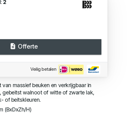
d:
2
Offerte
Veilig betalen
van massief beuken en verkrijgbaar in
 gebeitst walnoot of witte of zwarte lak,
k- of beitskleuren.
m (BxDxZh/H)