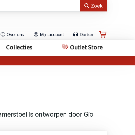
Zoek
Over ons
Mijn account
Donker
Collecties
Outlet Store
amerstoel is ontworpen door Gio