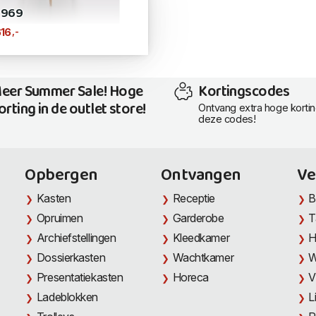
 969
,-
16
eer Summer Sale! Hoge
Kortingscodes
orting in de outlet store!
Ontvang extra hoge korti
deze codes!
Opbergen
Ontvangen
Ve
Kasten
Receptie
B
Opruimen
Garderobe
T
Archiefstellingen
Kleedkamer
H
Dossierkasten
Wachtkamer
W
Presentatiekasten
Horeca
V
Ladeblokken
L