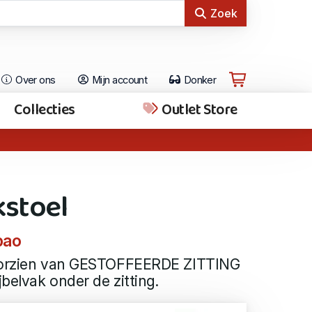
Zoek
Over ons
Mijn account
Donker
Collecties
Outlet Store
kstoel
bao
voorzien van GESTOFFEERDE ZITTING
belvak onder de zitting.