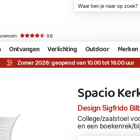
howroom
9.8
n
Ontvangen
Verlichting
Outdoor
Merken
Zomer 2026: geopend van 10.00 tot 16.00 uur
Spacio Ker
Design Sigfrido Bil
College/zaalstoel 
en een boekenrek/bij