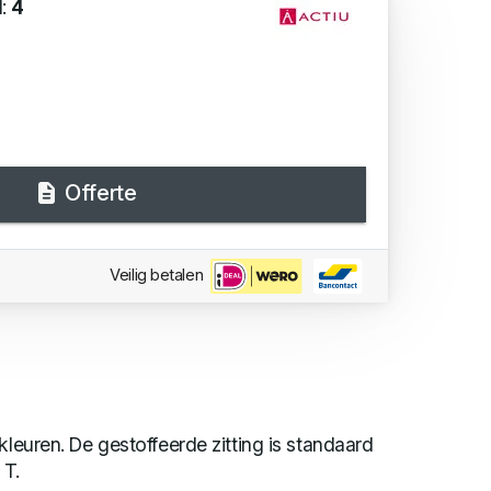
d:
4
Offerte
Veilig betalen
kleuren. De gestoffeerde zitting is standaard
 T.