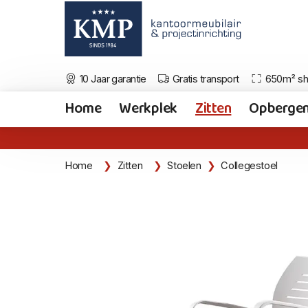
10 Jaar garantie
Gratis transport
650m² s
Home
Werkplek
Zitten
Opberge
Home
Zitten
Stoelen
Collegestoel