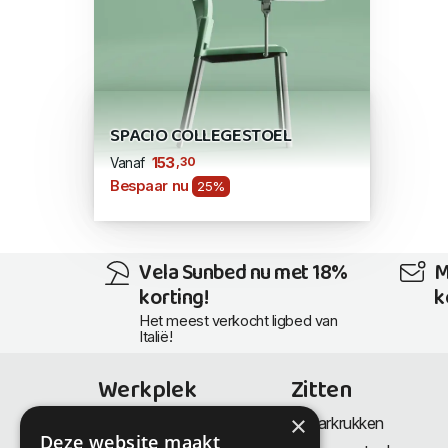
SPACIO COLLEGESTOEL
,30
153
Vanaf
Bespaar nu
25%
Vela Sunbed nu met 18%
M
korting!
k
Het meest verkocht ligbed van
Italië!
Werkplek
Zitten
×
Bureaus
Barkrukken
Deze website maakt