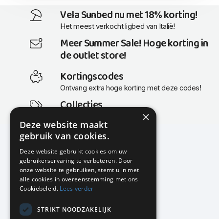
Vela Sunbed nu met 18% korting!
Het meest verkocht ligbed van Italië!
Meer Summer Sale! Hoge korting in
de outlet store!
Kortingscodes
Ontvang extra hoge korting met deze codes!
Collecties
×
Actuele en populaire collecties
Deze website maakt
gebruik van cookies.
Deze website gebruikt cookies om uw
gebruikerservaring te verbeteren. Door
KMP Kantoormeubilair
onze website te gebruiken, stemt u in met
Airport Business Park
alle cookies in overeenstemming met ons
Frankfurtstraat 29-31
Cookiebeleid.
Lees verder
1175 RH Lijnden
STRIKT NOODZAKELIJK
020-617 01 26