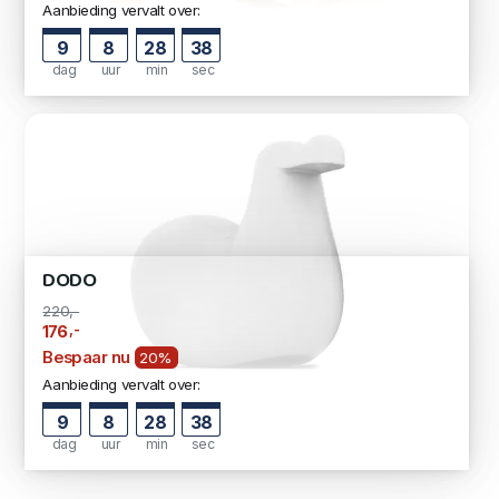
Aanbieding vervalt over:
9
8
28
38
dag
uur
min
sec
DODO
220,-
,-
176
Bespaar nu
20%
Aanbieding vervalt over:
9
8
28
38
dag
uur
min
sec