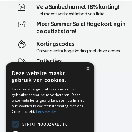
Vela Sunbed nu met 18% korting!
Het meest verkocht ligbed van Italië!
Meer Summer Sale! Hoge korting in
de outlet store!
Kortingscodes
Ontvang extra hoge korting met deze codes!
Collecties
×
Actuele en populaire collecties
Deze website maakt
gebruik van cookies.
Deze website gebruikt cookies om uw
gebruikerservaring te verbeteren. Door
KMP Kantoormeubilair
onze website te gebruiken, stemt u in met
Airport Business Park
alle cookies in overeenstemming met ons
Frankfurtstraat 29-31
Cookiebeleid.
Lees verder
1175 RH Lijnden
STRIKT NOODZAKELIJK
020-617 01 26