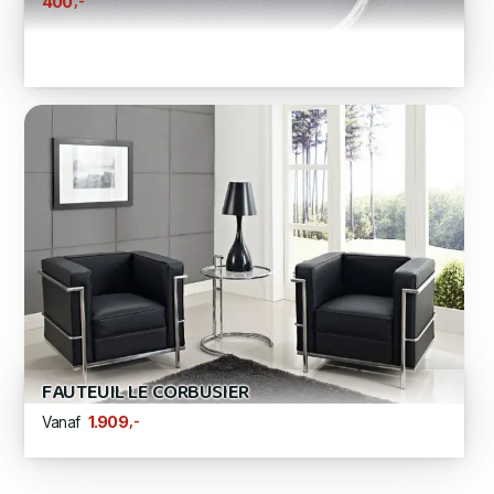
,-
400
FAUTEUIL LE CORBUSIER
,-
1.909
Vanaf