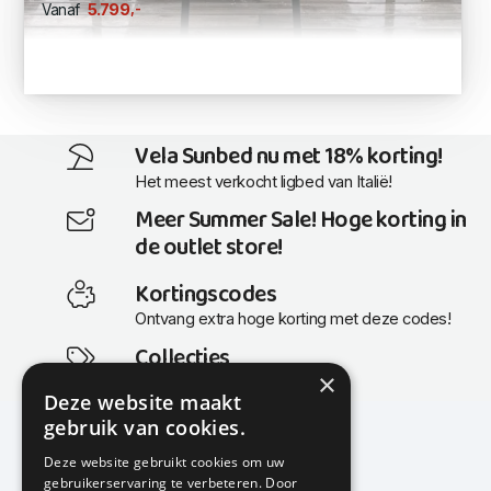
,-
5.799
Vanaf
Vela Sunbed nu met 18% korting!
Het meest verkocht ligbed van Italië!
Meer Summer Sale! Hoge korting in
de outlet store!
Kortingscodes
Ontvang extra hoge korting met deze codes!
Collecties
×
Actuele en populaire collecties
Deze website maakt
gebruik van cookies.
Deze website gebruikt cookies om uw
gebruikerservaring te verbeteren. Door