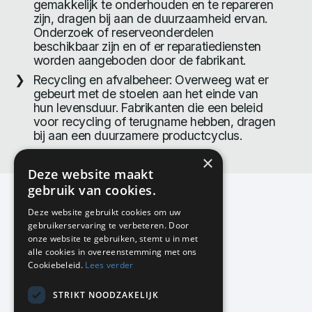
gemakkelijk te onderhouden en te repareren
zijn, dragen bij aan de duurzaamheid ervan.
Onderzoek of reserveonderdelen
beschikbaar zijn en of er reparatiediensten
worden aangeboden door de fabrikant.
Recycling en afvalbeheer: Overweeg wat er
gebeurt met de stoelen aan het einde van
hun levensduur. Fabrikanten die een beleid
voor recycling of terugname hebben, dragen
bij aan een duurzamere productcyclus.
×
Deze website maakt
gebruik van cookies.
Deze website gebruikt cookies om uw
gebruikerservaring te verbeteren. Door
KMP Kantoormeubilair
onze website te gebruiken, stemt u in met
Airport Business Park
alle cookies in overeenstemming met ons
Frankfurtstraat 29-31
Cookiebeleid.
Lees verder
1175 RH Lijnden
STRIKT NOODZAKELIJK
020-617 01 26