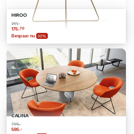
HIROO
251,-
,70
175
Bespaar nu
30%
CALINA
795,-
,-
595