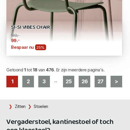
SI-SI VIBES CHAIR
132,-
,-
99
Bespaar nu
25%
Getoond
1
tot
18
van
476
. Er zijn meerdere pagina's.
...
1
2
3
25
26
27
>
Zitten
Stoelen
Vergaderstoel, kantinestoel of toch