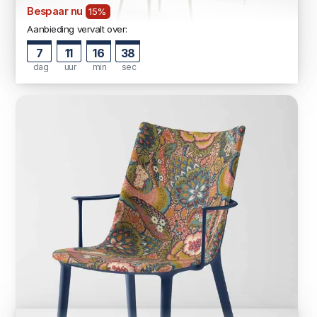
Bespaar nu
15%
Aanbieding vervalt over:
7
11
16
36
dag
uur
min
sec