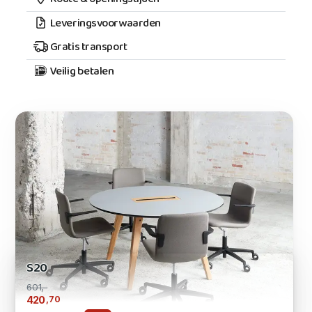
Leveringsvoorwaarden
Gratis transport
Veilig betalen
S20
601,-
,70
420