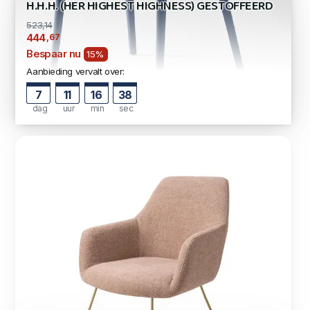
H.H.H. (HER HIGHEST HIGHNESS) GESTOFFEERD
523,14
,67
444
Bespaar nu
15%
Aanbieding vervalt over:
7
11
16
36
dag
uur
min
sec