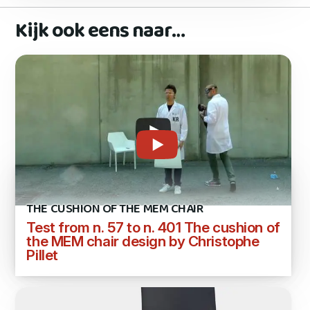
Kijk ook eens naar…
THE CUSHION OF THE MEM CHAIR
Test from n. 57 to n. 401 The cushion of
the MEM chair design by Christophe
Pillet