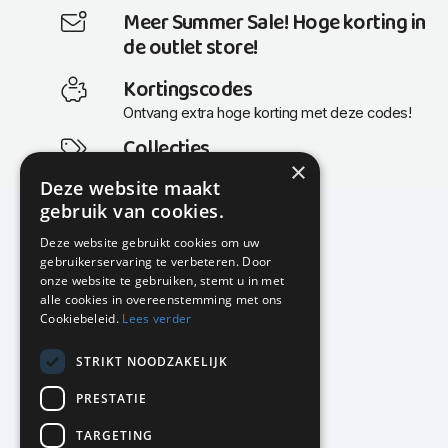
Meer Summer Sale! Hoge korting in
de outlet store!
Kortingscodes
Ontvang extra hoge korting met deze codes!
Collecties
×
Actuele en populaire collecties
Deze website maakt
gebruik van cookies.
Deze website gebruikt cookies om uw
gebruikerservaring te verbeteren. Door
KMP Kantoormeubilair
onze website te gebruiken, stemt u in met
Airport Business Park
alle cookies in overeenstemming met ons
Frankfurtstraat 29-31
Cookiebeleid.
Lees verder
1175 RH Lijnden
STRIKT NOODZAKELIJK
020-617 01 26
info@kmpkantoormeubilair.nl
PRESTATIE
Facebook
TARGETING