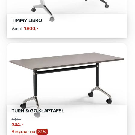
TIMMY LIBRO
,-
1.800
Vanaf
TURN & GO KLAPTAFEL
444,-
,-
344
Bespaar nu
23%