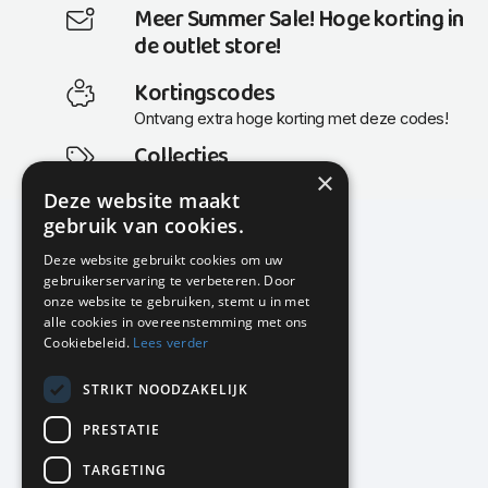
Meer Summer Sale! Hoge korting in
de outlet store!
Kortingscodes
Ontvang extra hoge korting met deze codes!
Collecties
×
Actuele en populaire collecties
Deze website maakt
gebruik van cookies.
Deze website gebruikt cookies om uw
gebruikerservaring te verbeteren. Door
KMP Kantoormeubilair
onze website te gebruiken, stemt u in met
Airport Business Park
alle cookies in overeenstemming met ons
Frankfurtstraat 29-31
Cookiebeleid.
Lees verder
1175 RH Lijnden
STRIKT NOODZAKELIJK
020-617 01 26
info@kmpkantoormeubilair.nl
PRESTATIE
Facebook
TARGETING
Instagram