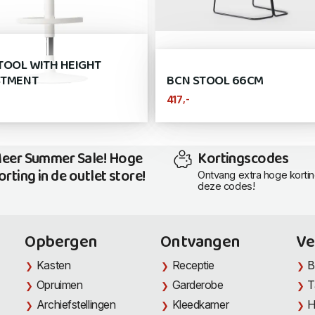
TOOL WITH HEIGHT
STMENT
BCN STOOL 66CM
,-
417
eer Summer Sale! Hoge
Kortingscodes
orting in de outlet store!
Ontvang extra hoge korti
deze codes!
Opbergen
Ontvangen
Ve
Kasten
Receptie
B
Opruimen
Garderobe
T
Archiefstellingen
Kleedkamer
H