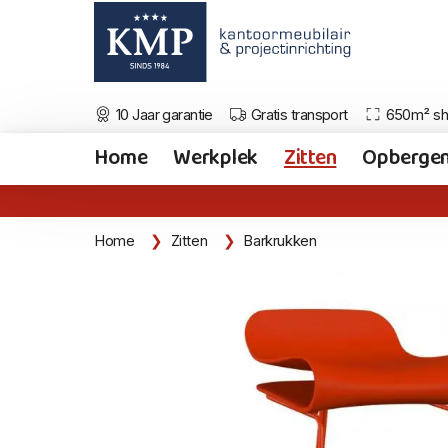
10 Jaar garantie
Gratis transport
650m² s
Home
Werkplek
Zitten
Opberge
Home
Zitten
Barkrukken