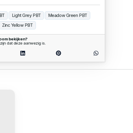
PBT
Light Grey PBT
Meadow Green PBT
Zinc Yellow PBT
room bekijken?
zijn dat deze aanwezig is.