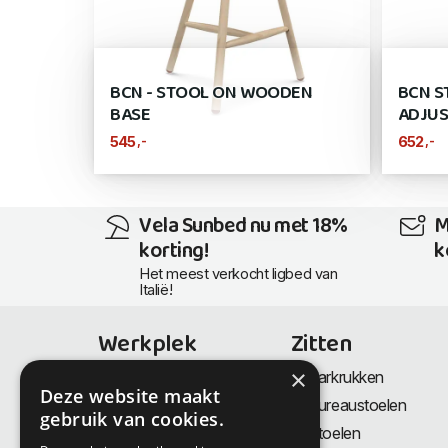
BCN - STOOL ON WOODEN
BCN S
BASE
ADJU
,-
,-
545
652
Vela Sunbed nu met 18%
M
korting!
k
Het meest verkocht ligbed van
Italië!
Werkplek
Zitten
×
Bureaus
Barkrukken
Deze website maakt
Thuiswerkplek
Bureaustoelen
gebruik van cookies.
Zit-Sta bureaus
Stoelen