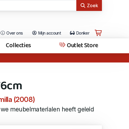
Zoek
Over ons
Mijn account
Donker
Collecties
Outlet Store
76cm
illa (2008)
we meubelmaterialen heeft geleid