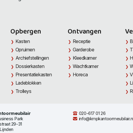
Opbergen
Ontvangen
Ve
Kasten
Receptie
B
Opruimen
Garderobe
T
Archiefstellingen
Kleedkamer
H
Dossierkasten
Wachtkamer
W
Presentatiekasten
Horeca
V
Ladeblokken
L
Trolleys
R
toormeubilair
020-617 01 26
usiness Park
info@kmpkantoormeubilair.n
straat 29-31
Lijnden