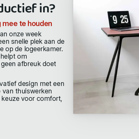
uctief in?
g mee te houden
van onze week
en snelle plek aan de
je op de logeerkamer.
 helpt om
 geen afbreuk doet
atief design met een
e van thuiswerken
keuze voor comfort,