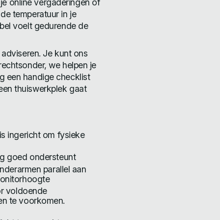
s je online vergaderingen of
de temperatuur in je
abel voelt gedurende de
k adviseren. Je kunt ons
rechtsonder, we helpen je
g een handige checklist
een thuiswerkplek gaat
s ingericht om fysieke
ug goed ondersteunt
onderarmen parallel aan
monitorhoogte
or voldoende
en te voorkomen.