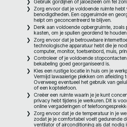
Gebruik gordijnen of jaloezieën om fel zonl
Zorg ervoor dat je voldoende ruimte hebt v
benodigdheden. Een opgeruimde en georg
helpt om geconcentreerd te blijven.
Denk aan voldoende opbergruimte, zoals p
kasten, om je spullen geordend te houden
Zorg ervoor dat je betrouwbare internettoe
technologische apparatuur hebt die je nod
computer, monitor, toetsenbord, muis, prin
Controleer of je voldoende stopcontacten
bekabeling goed georganiseerd is.
Kies een rustige locatie in huis om je werkp
Vermijd lawaaierige plekken om afleiding t
Overweeg eventueel het gebruik van gelui
of een koptelefoon.
Creëer een ruimte waarin je je kunt concen
privacy hebt tijdens je werkuren. Dit is voor
online vergaderingen of telefoongesprekk
Zorg ervoor dat je de temperatuur in je we
zodat je je comfortabel voelt gedurende 
ventilator of airconditioning als dat nodig i