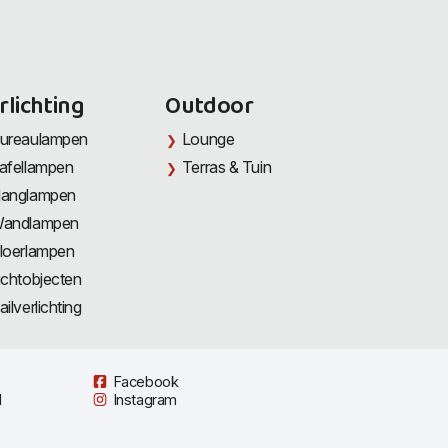
rlichting
Outdoor
ureaulampen
Lounge
afellampen
Terras & Tuin
anglampen
andlampen
loerlampen
ichtobjecten
ailverlichting
Facebook
l
Instagram