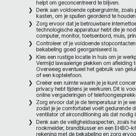
helpt om geconcentreerd te blijven.
Denk aan voldoende opbergruimte, zoals p
kasten, om je spullen geordend te houden
Zorg ervoor dat je betrouwbare internettoe
technologische apparatuur hebt die je nod
computer, monitor, toetsenbord, muis, prin
Controleer of je voldoende stopcontacten
bekabeling goed georganiseerd is.
Kies een rustige locatie in huis om je werkp
Vermijd lawaaierige plekken om afleiding t
Overweeg eventueel het gebruik van gelui
of een koptelefoon.
Creëer een ruimte waarin je je kunt concen
privacy hebt tijdens je werkuren. Dit is voor
online vergaderingen of telefoongesprekk
Zorg ervoor dat je de temperatuur in je we
zodat je je comfortabel voelt gedurende 
ventilator of airconditioning als dat nodig i
Denk aan de veiligheidsaspecten, zoals h
rookmelder, brandblusser en een EHBO-kit
rekening met de bekabeling en zorg ervoo