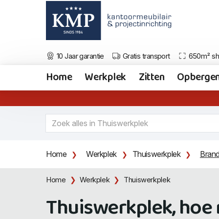
10 Jaar garantie
Gratis transport
650m² s
Home
Werkplek
Zitten
Opberge
Home
Werkplek
Thuiswerkplek
Brand
Home
Werkplek
Thuiswerkplek
Thuiswerkplek, hoe r