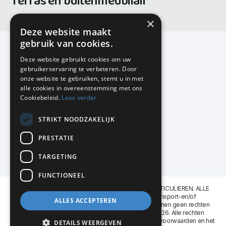
Terras en buitenmeubilair
×
Deze website maakt
gebruik van cookies.
Deze website gebruikt cookies om uw
gebruikerservaring te verbeteren. Door
KMP Kantoormeubilair
onze website te gebruiken, stemt u in met
Airport Business Park
alle cookies in overeenstemming met ons
Frankfurtstraat 29-31
Cookiebeleid.
Lees verder
1175 RH Lijnden
STRIKT NOODZAKELIJK
020-617 01 26
info@kmpkantoormeubilair.nl
PRESTATIE
Facebook
TARGETING
Instagram
FUNCTIONEEL
KMP Kantoormeubilair levert aan BEDRIJVEN en PARTICULIEREN. ALLE
GENOEMDE PRIJZEN ZIJN EXCL. 21% B.T.W. Transport-en/of
ALLES ACCEPTEREN
Montagekosten op aanvraag. Aan deze website kunnen geen rechten
worden ontleend. KMP Kantoormeubilair VOF © 2026. Alle rechten
voorbehouden. Lees voor gebruik graag de
leveringsvoorwaarden
en het
DETAILS WEERGEVEN