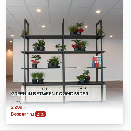
GREEN IN BETWEEN ROOMDIVIDER
2888,-
,-
2.288
Bespaar nu
21%