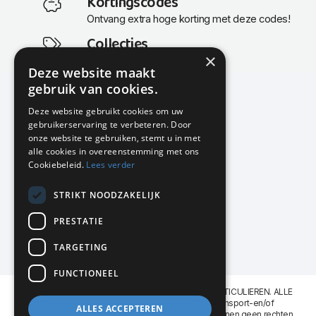
Kortingscodes
Ontvang extra hoge korting met deze codes!
Collecties
×
Actuele en populaire collecties
Deze website maakt
gebruik van cookies.
Deze website gebruikt cookies om uw
gebruikerservaring te verbeteren. Door
KMP Kantoormeubilair
onze website te gebruiken, stemt u in met
Airport Business Park
alle cookies in overeenstemming met ons
Frankfurtstraat 29-31
Cookiebeleid.
Lees verder
1175 RH Lijnden
STRIKT NOODZAKELIJK
020-617 01 26
info@kmpkantoormeubilair.nl
PRESTATIE
Facebook
TARGETING
Instagram
FUNCTIONEEL
KMP Kantoormeubilair levert aan BEDRIJVEN en PARTICULIEREN. ALLE
GENOEMDE PRIJZEN ZIJN EXCL. 21% B.T.W. Transport-en/of
ALLES ACCEPTEREN
Montagekosten op aanvraag. Aan deze website kunnen geen rechten