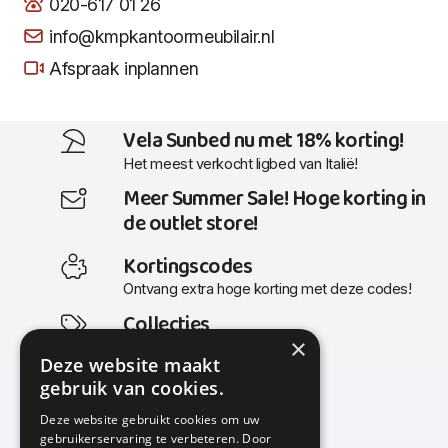
020-617 01 26
info@kmpkantoormeubilair.nl
Afspraak inplannen
Vela Sunbed nu met 18% korting!
Het meest verkocht ligbed van Italië!
Meer Summer Sale! Hoge korting in
de outlet store!
Kortingscodes
Ontvang extra hoge korting met deze codes!
Collecties
×
Actuele en populaire collecties
Deze website maakt
gebruik van cookies.
Deze website gebruikt cookies om uw
gebruikerservaring te verbeteren. Door