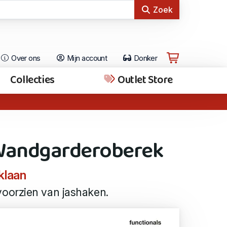
Zoek
Over ons
Mijn account
Donker
Collecties
Outlet Store
 Wandgarderoberek
klaan
oorzien van jashaken.