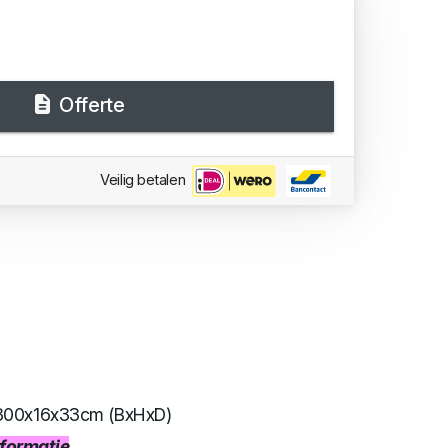
Offerte
Veilig betalen
300x16x33cm (BxHxD)
informatie