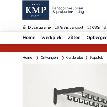
10 Jaar garantie
Gratis transport
650m² s
Home
Werkplek
Zitten
Opberge
Home
Ontvangen
Garderobe
Kapstok