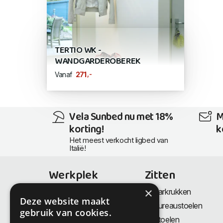
TERTIO WK -
WANDGARDEROBEREK
,-
271
Vanaf
Vela Sunbed nu met 18%
M
korting!
k
Het meest verkocht ligbed van
Italië!
Werkplek
Zitten
×
Bureaus
Barkrukken
Deze website maakt
Thuiswerkplek
Bureaustoelen
gebruik van cookies.
Zit-Sta bureaus
Stoelen