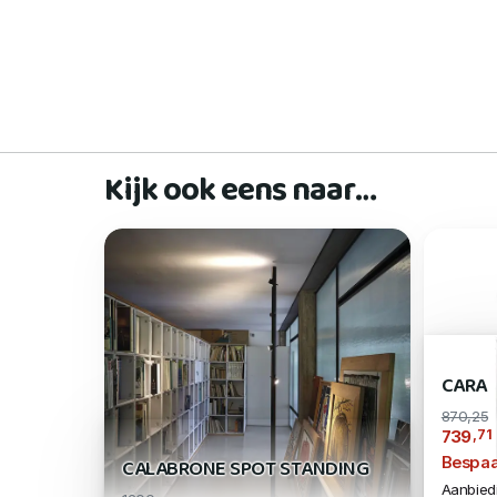
Kijk ook eens naar…
CARA
870,25
,71
739
Bespaa
CALABRONE SPOT STANDING
Aanbiedi