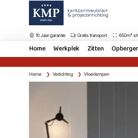
10 Jaar garantie
Gratis transport
650m² s
Home
Werkplek
Zitten
Opberge
Home
Verlichting
Vloerlampen