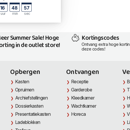
16
48
56
uur
min
sec
eer Summer Sale! Hoge
Kortingscodes
orting in de outlet store!
Ontvang extra hoge korti
deze codes!
Opbergen
Ontvangen
Ve
Kasten
Receptie
B
Opruimen
Garderobe
T
Archiefstellingen
Kleedkamer
H
Dossierkasten
Wachtkamer
W
Presentatiekasten
Horeca
V
Ladeblokken
L