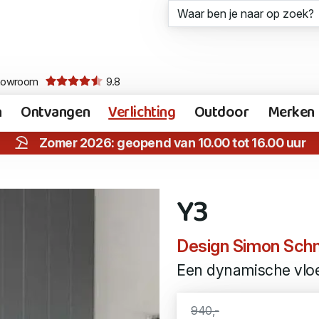
howroom
9.8
n
Ontvangen
Verlichting
Outdoor
Merken
Zomer 2026: geopend van 10.00 tot 16.00 uur
Y3
Design Simon Schm
Een dynamische vloer
940,-