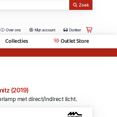
Zoek
Over ons
Mijn account
Donker
Collecties
Outlet Store
itz (2019)
lamp met direct/indirect licht.