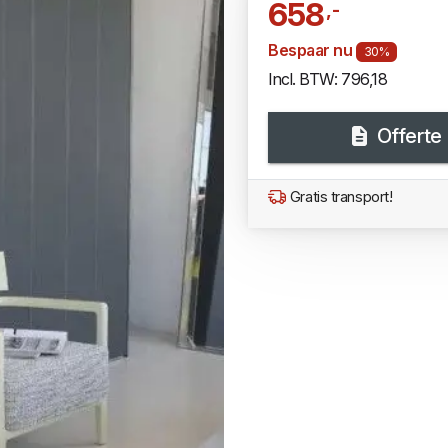
658
,-
Bespaar nu
30%
Incl. BTW: 796,18
Offerte
Gratis transport!