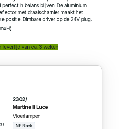
 perfect in balans blijven. De aluminium
flector met draaischarnier maakt het
lke positie. Dimbare driver op de 24V plug.
amxH)
 levertijd van ca. 3 weken
2302/
Martinelli Luce
Vloerlampen
en
NE Black