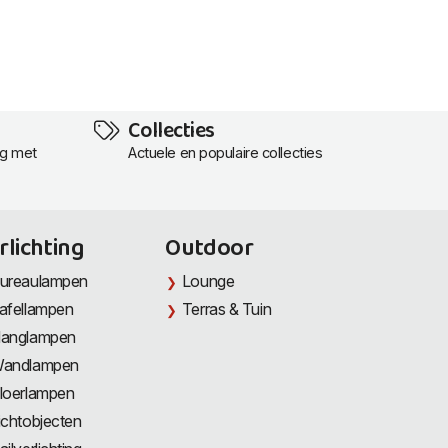
Collecties
ng met
Actuele en populaire collecties
rlichting
Outdoor
ureaulampen
Lounge
afellampen
Terras & Tuin
anglampen
andlampen
loerlampen
ichtobjecten