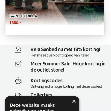
SARU GORILLA
,-
1.350
Vela Sunbed nu met 18% korting!
Het meest verkocht ligbed van Italië!
Meer Summer Sale! Hoge korting in
de outlet store!
Kortingscodes
Ontvang extra hoge korting met deze codes!
Collecties
×
Actuele en populaire collecties
Deze website maakt
gebruik van cookies.