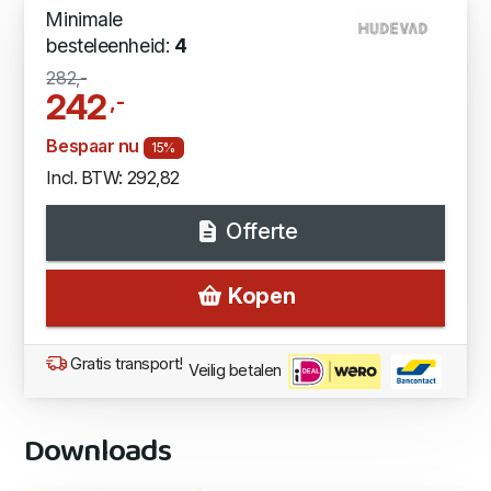
Minimale
besteleenheid:
4
282,-
242
,-
Bespaar nu
15%
Incl. BTW: 292,82
Offerte
Kopen
Gratis transport!
Veilig betalen
Downloads