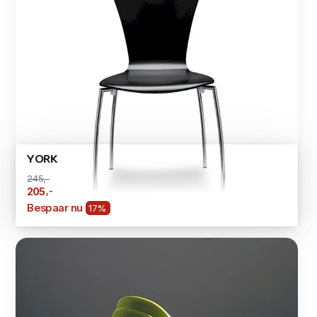
YORK
245,-
,-
205
Bespaar nu
17%