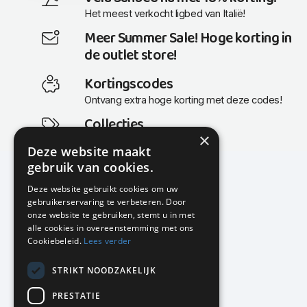
Het meest verkocht ligbed van Italië!
Meer Summer Sale! Hoge korting in
de outlet store!
Kortingscodes
Ontvang extra hoge korting met deze codes!
Collecties
×
Actuele en populaire collecties
Deze website maakt
gebruik van cookies.
Deze website gebruikt cookies om uw
gebruikerservaring te verbeteren. Door
KMP Kantoormeubilair
onze website te gebruiken, stemt u in met
Airport Business Park
alle cookies in overeenstemming met ons
Frankfurtstraat 29-31
Cookiebeleid.
Lees verder
1175 RH Lijnden
STRIKT NOODZAKELIJK
020-617 01 26
info@kmpkantoormeubilair.nl
PRESTATIE