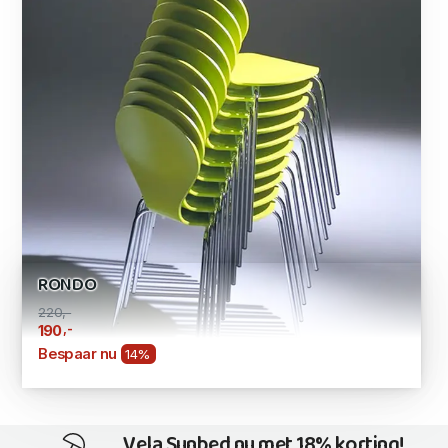
RONDO
220,-
,-
190
Bespaar nu
14%
Vela Sunbed nu met 18% korting!