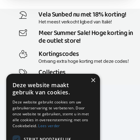
Vela Sunbed nu met 18% korting!
Het meest verkocht ligbed van Italië!
Meer Summer Sale! Hoge korting in
de outlet store!
Kortingscodes
Ontvang extra hoge korting met deze codes!
Collecties
×
Actuele en populaire collecties
Deze website maakt
gebruik van cookies.
Deze website gebruikt cookies om uw
gebruikerservaring te verbeteren. Door
KMP Kantoormeubilair
onze website te gebruiken, stemt u in met
Airport Business Park
alle cookies in overeenstemming met ons
Frankfurtstraat 29-31
Cookiebeleid.
Lees verder
1175 RH Lijnden
STRIKT NOODZAKELIJK