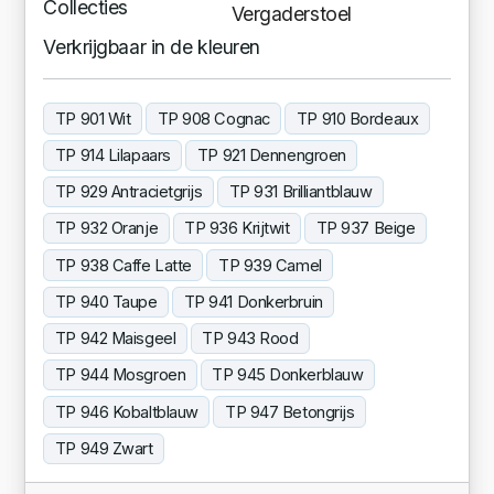
Collecties
Vergaderstoel
Verkrijgbaar in de kleuren
TP 901 Wit
TP 908 Cognac
TP 910 Bordeaux
TP 914 Lilapaars
TP 921 Dennengroen
TP 929 Antracietgrijs
TP 931 Brilliantblauw
TP 932 Oranje
TP 936 Krijtwit
TP 937 Beige
TP 938 Caffe Latte
TP 939 Camel
TP 940 Taupe
TP 941 Donkerbruin
TP 942 Maisgeel
TP 943 Rood
TP 944 Mosgroen
TP 945 Donkerblauw
TP 946 Kobaltblauw
TP 947 Betongrijs
TP 949 Zwart