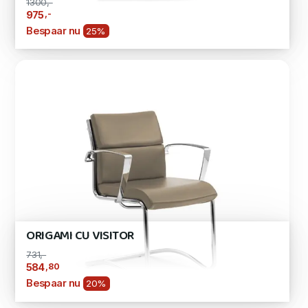
1300,-
,-
975
Bespaar nu
25%
ORIGAMI CU VISITOR
731,-
,80
584
Bespaar nu
20%