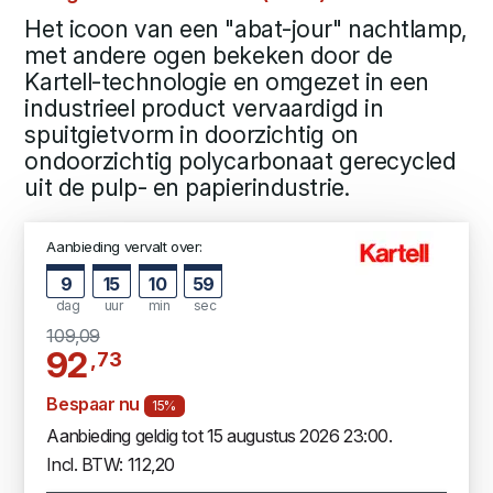
Het icoon van een "abat-jour" nachtlamp,
met andere ogen bekeken door de
Kartell-technologie en omgezet in een
industrieel product vervaardigd in
spuitgietvorm in doorzichtig on
ondoorzichtig polycarbonaat gerecycled
uit de pulp- en papierindustrie.
Aanbieding vervalt over:
9
15
10
58
dag
uur
min
sec
109,09
92
,73
Bespaar nu
15%
Aanbieding geldig tot 15 augustus 2026 23:00.
Incl. BTW: 112,20