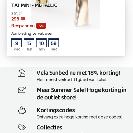
TAJ MINI - METALLIC
351,24
,55
298
Bespaar nu
15%
Aanbieding vervalt over:
9
15
10
58
dag
uur
min
sec
Vela Sunbed nu met 18% korting!
Het meest verkocht ligbed van Italië!
Meer Summer Sale! Hoge korting in
de outlet store!
Kortingscodes
Ontvang extra hoge korting met deze codes!
Collecties