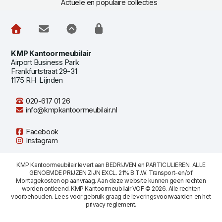
Actuele en populaire collecties
KMP Kantoormeubilair
Airport Business Park
Frankfurtstraat 29-31
1175 RH Lijnden
020-617 01 26
info@kmpkantoormeubilair.nl
Facebook
Instagram
KMP Kantoormeubilair levert aan BEDRIJVEN en PARTICULIEREN. ALLE
GENOEMDE PRIJZEN ZIJN EXCL. 21% B.T.W. Transport-en/of
Montagekosten op aanvraag. Aan deze website kunnen geen rechten
worden ontleend. KMP Kantoormeubilair VOF © 2026. Alle rechten
voorbehouden. Lees voor gebruik graag de
leveringsvoorwaarden
en het
privacy reglement
.