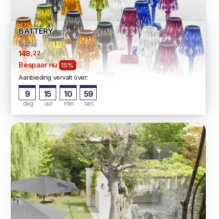
BATTERY
174,38
,22
148
Bespaar nu
15%
Aanbieding vervalt over:
9
15
10
58
dag
uur
min
sec