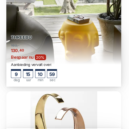
THREEBU
163,-
,40
130
Bespaar nu
20%
Aanbieding vervalt over:
9
15
10
58
dag
uur
min
sec