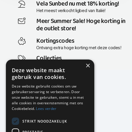
Vela Sunbed nu met 18% korting!
Het meest verkocht ligbed van Italië!
Meer Summer Sale! Hoge korting in
de outlet store!
Kortingscodes
Ontvang extra hoge korting met deze codes!
Collecties
×
Actuele en populaire collecties
Deze website maakt
gebruik van cookies.
Deze website gebruikt cookies om uw
gebruikerservaring te verbeteren. Door
KMP Kantoormeubilair
onze website te gebruiken, stemt u in met
Airport Business Park
alle cookies in overeenstemming met ons
Frankfurtstraat 29-31
Cookiebeleid.
Lees verder
1175 RH Lijnden
STRIKT NOODZAKELIJK
020-617 01 26
info@kmpkantoormeubilair.nl