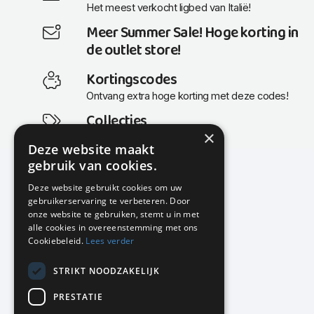
Het meest verkocht ligbed van Italië!
Meer Summer Sale! Hoge korting in
de outlet store!
Kortingscodes
Ontvang extra hoge korting met deze codes!
Collecties
×
Actuele en populaire collecties
Deze website maakt
gebruik van cookies.
Deze website gebruikt cookies om uw
gebruikerservaring te verbeteren. Door
KMP Kantoormeubilair
onze website te gebruiken, stemt u in met
Airport Business Park
alle cookies in overeenstemming met ons
Frankfurtstraat 29-31
Cookiebeleid.
Lees verder
1175 RH Lijnden
STRIKT NOODZAKELIJK
020-617 01 26
info@kmpkantoormeubilair.nl
PRESTATIE