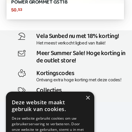
POWER GROMMET GST18
,53
50
Vela Sunbed nu met 18% korting!
Het meest verkocht ligbed van Italië!
Meer Summer Sale! Hoge korting in
de outlet store!
Kortingscodes
Ontvang extra hoge korting met deze codes!
Collecties
×
Actuele en populaire collecties
Deze website maakt
gebruik van cookies.
Deze website gebruikt cookies om uw
gebruikerservaring te verbeteren. Door
KMP Kantoormeubilair
onze website te gebruiken, stemt u in met