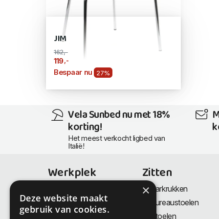
JIM
162,-
,-
119
Bespaar nu
27%
Vela Sunbed nu met 18%
M
korting!
k
Het meest verkocht ligbed van
Italië!
Werkplek
Zitten
×
Bureaus
Barkrukken
Deze website maakt
Thuiswerkplek
Bureaustoelen
gebruik van cookies.
Zit-Sta bureaus
Stoelen