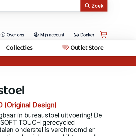
Zoek
Over ons
Mijn account
Donker
Collecties
Outlet Store
stoel
(Original Design)
jgbaar in bureaustoel uitvoering! De
an SOFT TOUCH gerecycled
talen onderstel is verchroomd en