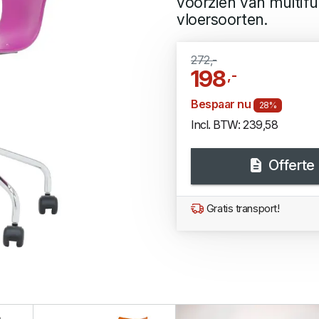
voorzien van multifu
vloersoorten.
272,-
198
,-
Bespaar nu
28%
Incl. BTW: 239,58
Offerte
Gratis transport!