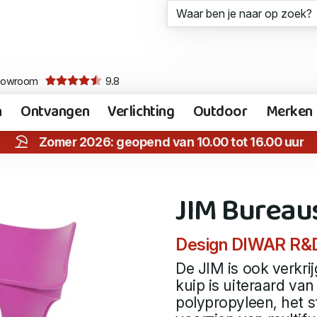
howroom
9.8
n
Ontvangen
Verlichting
Outdoor
Merken
Zomer 2026: geopend van 10.00 tot 16.00 uur
JIM Bureau
Design DIWAR R&D 
De JIM is ook verkri
kuip is uiteraard v
polypropyleen, het s