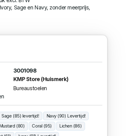
tuk excl. BTW
Ivory, Sage en Navy, zonder meerprijs,
3001098
KMP Store (Huismerk)
Bureaustoelen
en
Sage (85) levertijd!
Navy (90) Levertijd!
Mustard (80)
Coral (95)
Lichen (86)