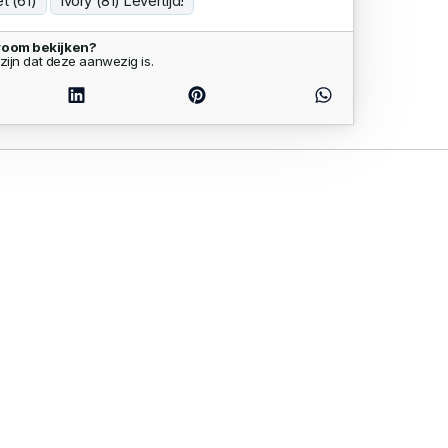
et (61)
Ivory (81) Levertijd!
room bekijken?
zijn dat deze aanwezig is.