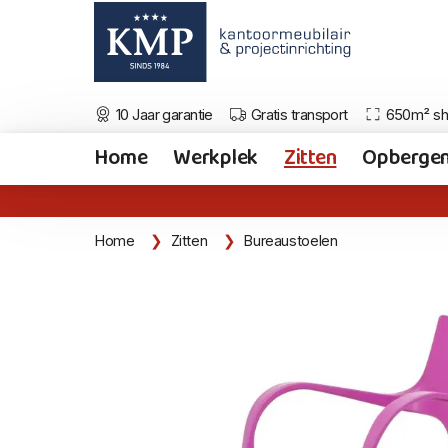
10 Jaar garantie
Gratis transport
650m² s
Home
Werkplek
Zitten
Opberge
Home
Zitten
Bureaustoelen