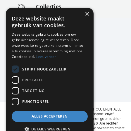
Collecties
×
Actuele en populaire collecties
Deze website maakt
gebruik van cookies.
Deze website gebruikt cookies om uw
gebruikerservaring te verbeteren. Door
KMP Kantoormeubilair
onze website te gebruiken, stemt u in met
Airport Business Park
alle cookies in overeenstemming met ons
Frankfurtstraat 29-31
Cookiebeleid.
Lees verder
1175 RH Lijnden
STRIKT NOODZAKELIJK
020-617 01 26
info@kmpkantoormeubilair.nl
PRESTATIE
Facebook
TARGETING
Instagram
FUNCTIONEEL
KMP Kantoormeubilair levert aan BEDRIJVEN en PARTICULIEREN. ALLE
GENOEMDE PRIJZEN ZIJN EXCL. 21% B.T.W. Transport-en/of
ALLES ACCEPTEREN
Montagekosten op aanvraag. Aan deze website kunnen geen rechten
worden ontleend. KMP Kantoormeubilair VOF © 2026. Alle rechten
voorbehouden. Lees voor gebruik graag de
leveringsvoorwaarden
en het
DETAILS WEERGEVEN