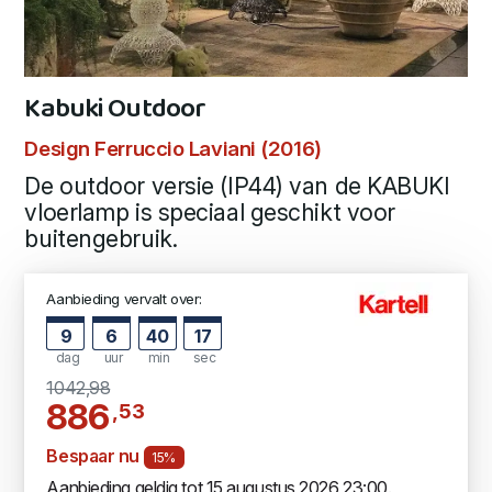
Kabuki Outdoor
Design Ferruccio Laviani (2016)
De outdoor versie (IP44) van de KABUKI
vloerlamp is speciaal geschikt voor
buitengebruik.
Aanbieding vervalt over:
9
6
40
17
dag
uur
min
sec
1042,98
886
,53
Bespaar nu
15%
Aanbieding geldig tot 15 augustus 2026 23:00.