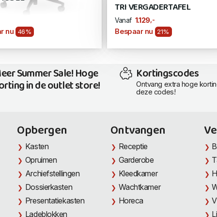
TRI VERGADERTAFEL
,-
1.129
Vanaf
r nu
Bespaar nu
46%
21%
eer Summer Sale! Hoge
Kortingscodes
orting in de outlet store!
Ontvang extra hoge korti
deze codes!
Opbergen
Ontvangen
Ve
Kasten
Receptie
B
Opruimen
Garderobe
T
Archiefstellingen
Kleedkamer
H
Dossierkasten
Wachtkamer
W
Presentatiekasten
Horeca
V
Ladeblokken
L