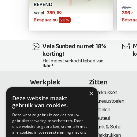
REPEND
723,-
,60
,-
389
396
Vanaf
Bespaar nu
Bespaa
20%
Vela Sunbed nu met 18%
M
korting!
k
Het meest verkocht ligbed van
Italië!
Werkplek
Zitten
×
Bureaus
Barkrukken
Deze website maakt
Thuiswerkplek
Bureaustoelen
gebruik van cookies.
Zit-Sta bureaus
Stoelen
Deze website gebruikt cookies om uw
Directiemeubilair
Fauteuil
gebruikerservaring te verbeteren. Door
Akoestiek & Privacy
Bank & Sofa
onze website te gebruiken, stemt u in met
alle cookies in overeenstemming met ons
Tafels
Werkkrukken