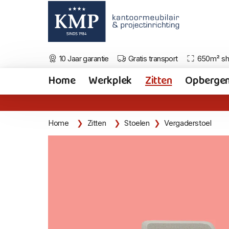
10 Jaar garantie
Gratis transport
650m² s
Home
Werkplek
Zitten
Opberge
Home
Zitten
Stoelen
Vergaderstoel