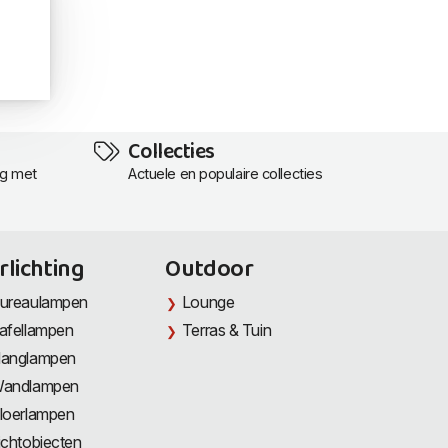
Collecties
ng met
Actuele en populaire collecties
rlichting
Outdoor
ureaulampen
Lounge
afellampen
Terras & Tuin
anglampen
andlampen
loerlampen
ichtobjecten