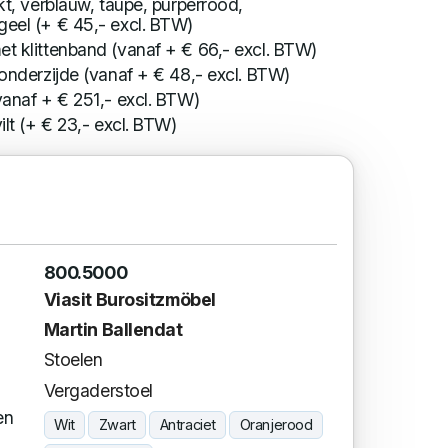
akt, verblauw, taupe, purperrood,
geel (+ € 45,- excl. BTW)
t klittenband (vanaf + € 66,- excl. BTW)
 onderzijde (vanaf + € 48,- excl. BTW)
vanaf + € 251,- excl. BTW)
ilt (+ € 23,- excl. BTW)
800.5000
Viasit Burositzmöbel
Martin Ballendat
Stoelen
Vergaderstoel
en
Wit
Zwart
Antraciet
Oranjerood