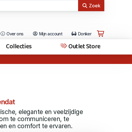
Zoek
Over ons
Mijn account
Donker
Collecties
Outlet Store
endat
ische, elegante en veelzijdige
: om te communiceren, te
en en comfort te ervaren.