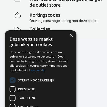
de outlet store!
Kortingscodes
Ontvang extra hoge korting met deze codes!
Collecties
×
Actuele en populaire collecties
Deze website maakt
gebruik van cookies.
Deze website gebruikt cookies om uw
gebruikerservaring te verbeteren. Door
KMP Kantoormeubilair
onze website te gebruiken, stemt u in met
Airport Business Park
alle cookies in overeenstemming met ons
Frankfurtstraat 29-31
Cookiebeleid.
Lees verder
1175 RH Lijnden
STRIKT NOODZAKELIJK
020-617 01 26
info@kmpkantoormeubilair.nl
PRESTATIE
Facebook
TARGETING
Instagram
FUNCTIONEEL