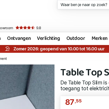
howroom
9.8
n
Ontvangen
Verlichting
Outdoor
Merken
Zomer 2026: geopend van 10.00 tot 16.00 uur
ment
Table Top 
De Table Top Slim i
toegang tot elektrici
87
,55