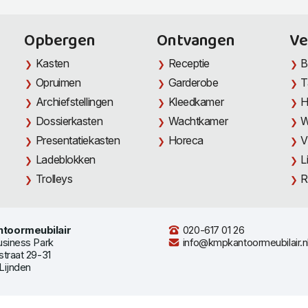
Opbergen
Ontvangen
Ve
Kasten
Receptie
B
Opruimen
Garderobe
T
Archiefstellingen
Kleedkamer
H
Dossierkasten
Wachtkamer
W
Presentatiekasten
Horeca
V
Ladeblokken
L
Trolleys
R
toormeubilair
020-617 01 26
usiness Park
info@kmpkantoormeubilair.n
straat 29-31
Lijnden