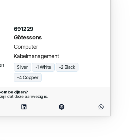
691229
Götessons
Computer
Kabelmanagement
en
Silver
-1 White
-2 Black
-4 Copper
oom bekijken?
zijn dat deze aanwezig is.