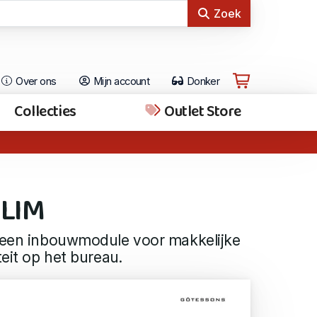
Zoek
Over ons
Mijn account
Donker
Collecties
Outlet Store
SLIM
s een inbouwmodule voor makkelijke
teit op het bureau.