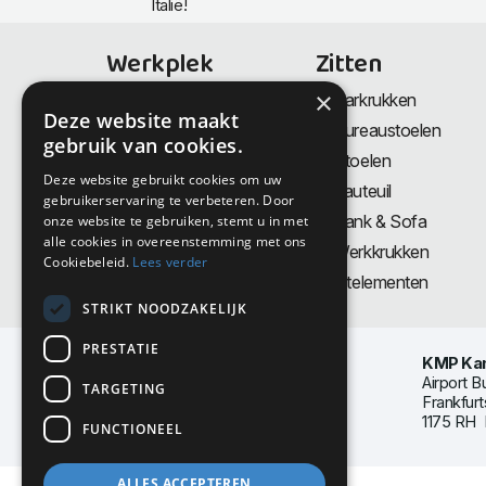
Italië!
Werkplek
Zitten
×
Bureaus
Barkrukken
Deze website maakt
Thuiswerkplek
Bureaustoelen
gebruik van cookies.
Zit-Sta bureaus
Stoelen
Deze website gebruikt cookies om uw
Directiemeubilair
Fauteuil
gebruikerservaring te verbeteren. Door
Akoestiek & Privacy
Bank & Sofa
onze website te gebruiken, stemt u in met
alle cookies in overeenstemming met ons
Tafels
Werkkrukken
Cookiebeleid.
Lees verder
Vergadertafels
Zitelementen
STRIKT NOODZAKELIJK
PRESTATIE
KMP Kan
Airport B
TARGETING
Frankfurt
1175 RH 
FUNCTIONEEL
ALLES ACCEPTEREN