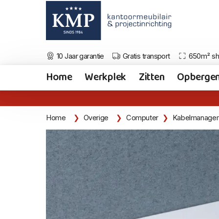
10 Jaar garantie
Gratis transport
650m² s
Home
Werkplek
Zitten
Opberge
Home
Overige
Computer
Kabelmanage