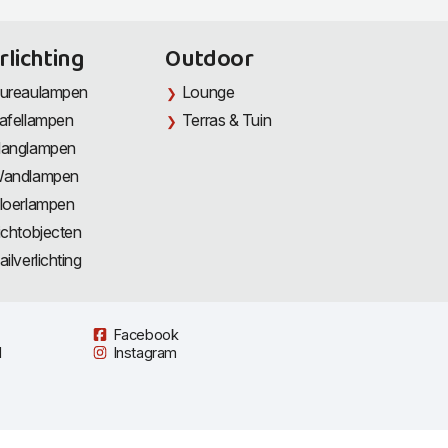
rlichting
Outdoor
ureaulampen
Lounge
afellampen
Terras & Tuin
anglampen
andlampen
loerlampen
ichtobjecten
ailverlichting
Facebook
l
Instagram